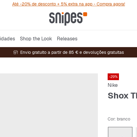
Até -20% de desconto + 5% extra na app - Compra agora!
idades
Shop the Look
Releases
Envio gratuito a partir de 85 € e devoluções gratuitas
-29%
Nike
Shox T
Cor
: branco