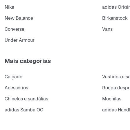
Nike
adidas Origi
New Balance
Birkenstock
Converse
Vans
Under Armour
Mais categorias
Calçado
Vestidos e s
Acessórios
Roupa despo
Chinelos e sandálias
Mochilas
adidas Samba OG
adidas Handb