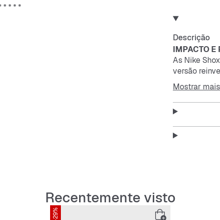
Descrição
IMPACTO E 
As Nike Shox
versão reinv
parte superi
Mostrar mais
absorção ide
A tecnologia
placas moder
comprime e r
O design é u
As sobreposi
um ajuste fir
A placa em T
laterais.
Recentemente visto
-29%