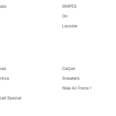
nals
SNIPES
On
Lacoste
aias
Calças
rtiva
Sneakers
Nike Air Force 1
all Spezial