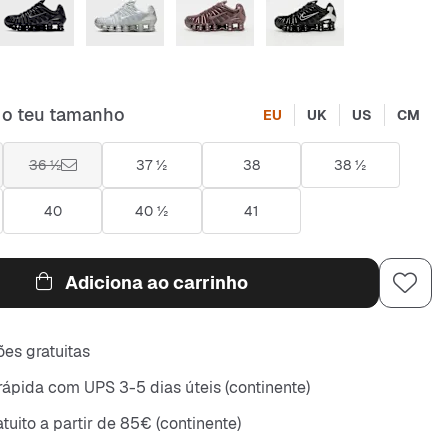
 o teu tamanho
EU
UK
US
CM
36 ½
37 ½
38
38 ½
40
40 ½
41
Adiciona ao carrinho
es gratuitas
rápida com UPS 3-5 dias úteis (continente)
tuito a partir de 85€ (continente)