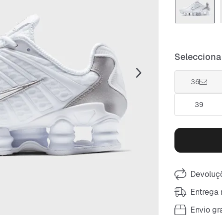
Selecciona
36
39
Devoluçõ
Entrega 
Envio gra