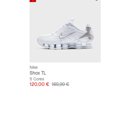
Nike
Shox TL
5 Cores
Preço
Preço original
120,00 €
169,99 €