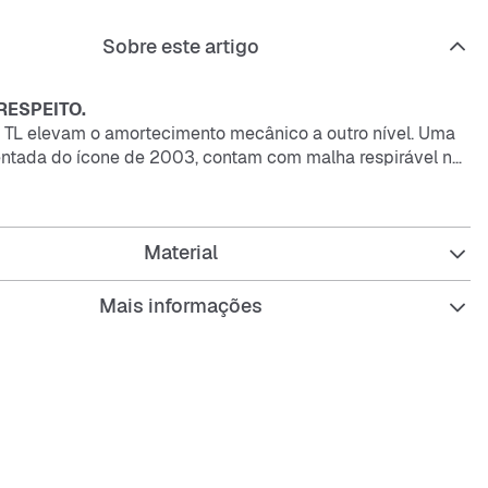
Sobre este artigo
RESPEITO.
 TL elevam o amortecimento mecânico a outro nível. Uma
entada do ícone de 2003, contam com malha respirável na
or e tecnologia Nike Shox a todo o comprimento para uma
al de impactos e um look arrojado nas ruas.
Material
 Nike Shox combina colunas resilientes e flexíveis com
adoras para garantir um amortecimento excecional que
ecupera a sua forma.
Mais informações
ma réplica quase exata das Nike Shox TL de 2003.
ções moldadas na parte central do pé conferem suporte e
me.
PU no calcanhar proporciona estabilidade e suporte