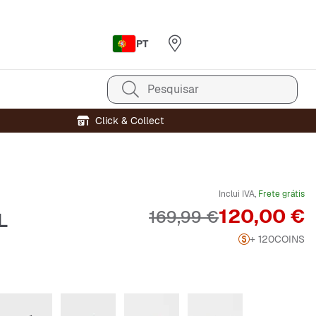
PT
Pesquisar
Click & Collect
Inclui IVA,
Frete grátis
Preço
120,00 €
Preço original
169,99 €
L
+ 120
COINS