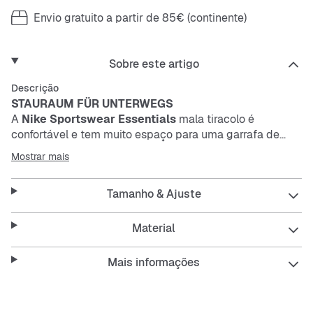
Envio gratuito a partir de 85€ (continente)
Sobre este artigo
Descrição
STAURAUM FÜR UNTERWEGS
A
Nike Sportswear Essentials
mala tiracolo é
confortável e tem muito espaço para uma garrafa de
água, um casaco dobrável e muito mais. Bolsos com
Mostrar mais
fecho extra e uma alça de ombro ajustável ajudam-te a
manter tudo organizado, onde quer que vás. Este
Tamanho & Ajuste
produto é feito com pelo menos 50% de fibras de
poliéster reciclado.
Material
Uma alça de ombro ajustável oferece conforto
personalizado.
Mais informações
A grande aba do fecho permite acesso rápido ao teu
equipamento, mesmo com luvas.
Vários bolsos com fecho oferecem espaço seguro para