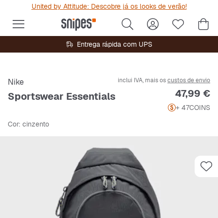
United by Attitude: Descobre já os looks de verão!
Entrega rápida com UPS
inclui IVA, mais os
custos de envio
Nike
Preço
47,99 €
Sportswear Essentials
+ 47
COINS
Cor
: cinzento