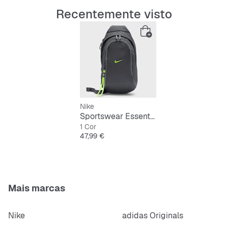
objetos pequenos.
Recentemente visto
Nike
Sportswear Essentials
1 Cor
Preço
47,99 €
Mais marcas
Nike
adidas Originals