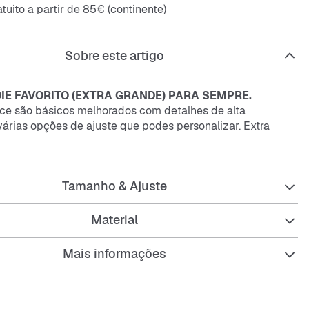
tuito a partir de 85€ (continente)
Sobre este artigo
IE FAVORITO (EXTRA GRANDE) PARA SEMPRE.
ece são básicos melhorados com detalhes de alta
várias opções de ajuste que podes personalizar. Extra
um conforto máximo, que não te atrapalha. Este é um
nca vais querer tirar.
Tamanho & Ajuste
s e mangas largas garantem um conforto relaxado e extra
a até à cintura.
Material
 e interior macio: o fleece escovado é o nosso material
 temperaturas mais frias.
Mais informações
 longos nos punhos e bainha oferecem o dobro do conforto.
costura destacam o grande bolso frontal.
rês painéis com forro do mesmo material garante um
a.