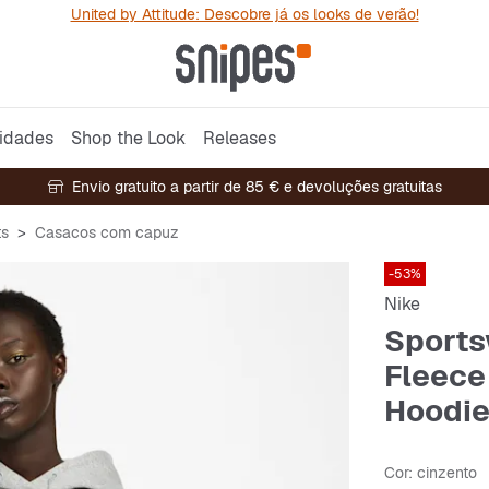
United by Attitude: Descobre já os looks de verão!
idades
Shop the Look
Releases
Envio gratuito a partir de 85 € e devoluções gratuitas
ts
Casacos com capuz
-53%
Nike
Sports
Fleece
Hoodi
Cor
: cinzento