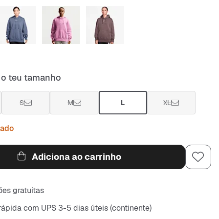
 o teu tamanho
S
M
L
XL
tado
Adiciona ao carrinho
es gratuitas
rápida com UPS 3-5 dias úteis (continente)