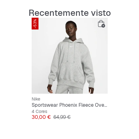
Recentemente visto
Mais detal
-53%
Cort
Corp
algo
Bols
Cord
Capu
Lavá
Impo
Nike
Sportswear Phoenix Fleece Oversized Hoodie
4 Cores
Preço
Preço original
30,00 €
64,99 €