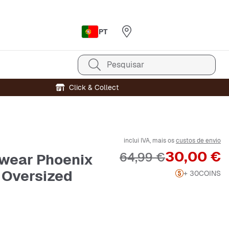
PT
Pesquisar
Click & Collect
inclui IVA, mais os
custos de envio
Preço
30,00 €
Preço original
64,99 €
wear Phoenix
 Oversized
+ 30
COINS
e