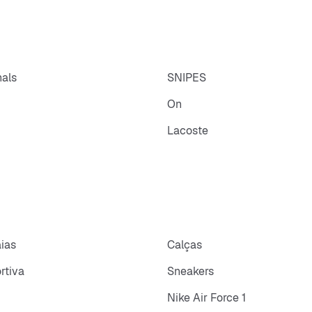
nals
SNIPES
On
Lacoste
aias
Calças
rtiva
Sneakers
Nike Air Force 1