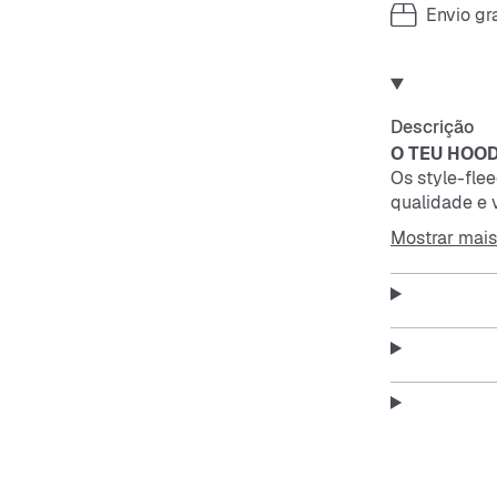
Envio gra
Descrição
O TEU HOOD
Os style-fle
qualidade e 
grande para 
Mostrar mais
hoodie que nu
Ombros caído
grande.
A bainha cheg
Exterior liso
favorito para
Ribetes mais
Detalhes de 
A capuz de t
conforto extr