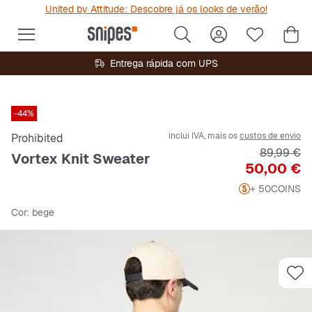
United by Attitude: Descobre já os looks de verão!
Entrega rápida com UPS
-44%
inclui IVA, mais os
custos de envio
Prohibited
Preço orig
89,99 €
Vortex Knit Sweater
Preço
50,00 €
+ 50
COINS
Cor
: bege