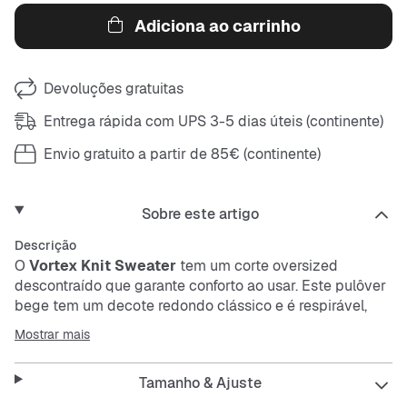
Adiciona ao carrinho
Devoluções gratuitas
Entrega rápida com UPS 3-5 dias úteis (continente)
Envio gratuito a partir de 85€ (continente)
Sobre este artigo
Descrição
O
Vortex Knit Sweater
tem um corte oversized
descontraído que garante conforto ao usar. Este pulôver
bege tem um decote redondo clássico e é respirável,
resistente e fácil de cuidar. O design de corrida na parte
Mostrar mais
de trás dá-lhe um toque especial no teu visual.
Tamanho & Ajuste
Features: