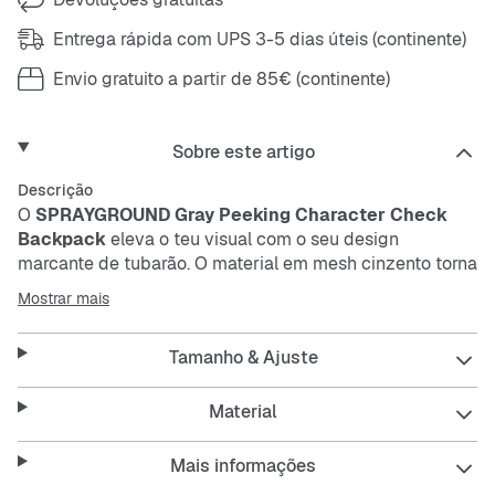
Entrega rápida com UPS 3-5 dias úteis (continente)
Envio gratuito a partir de 85€ (continente)
Sobre este artigo
Descrição
O
SPRAYGROUND Gray Peeking Character Check
Backpack
eleva o teu visual com o seu design
marcante de tubarão. O material em
mesh
cinzento torna
a mochila resistente e fácil de cuidar. Perfeita para quem
Mostrar mais
procura um acessório durável com um estilo único.
Tamanho & Ajuste
Features:
Material
Mais informações
Design marcante da boca de tubarão