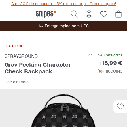
Até -20% de desconto + 5% extra na app - Compra agora!
Entrega rápida com UPS
ESGOTADO
Inclui IVA,
Frete grátis
SPRAYGROUND
Preço
118,99 €
Gray Peeking Character
Check Backpack
+ 118
COINS
Cor
: cinzento