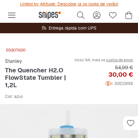
United by Attitude: Descobre já os looks de verão!
Entrega rápida com UPS
ESGOTADO
inclui IVA, mais os
custos de envio
Stanley
Preço orig
54,99 €
The Quencher H2.O
Preço
30,00 €
FlowState Tumbler |
+ 30
COINS
1,2L
Cor
: azul