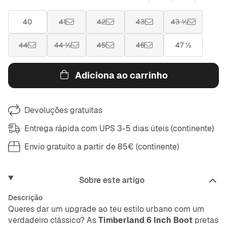
40
41
42
43
43 ½
44
44 ½
45
46
47 ½
Adiciona ao carrinho
Devoluções gratuitas
Entrega rápida com UPS 3-5 dias úteis (continente)
Envio gratuito a partir de 85€ (continente)
Sobre este artigo
Descrição
Queres dar um upgrade ao teu estilo urbano com um
verdadeiro clássico? As
Timberland 6 Inch Boot
pretas