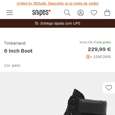
United by Attitude: Descobre já os looks de verão!
Entrega rápida com UPS
Inclui IVA,
Frete grátis
Timberland
Preço
229,99 €
6 Inch Boot
+ 229
COINS
Cor
: preto