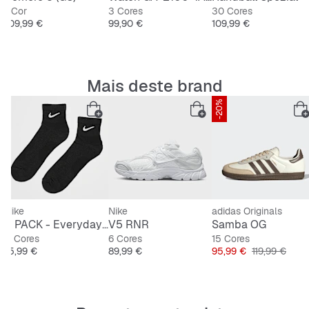
1 Cor
3 Cores
30 Cores
Preço
Preço
Preço
109,99 €
99,90 €
109,99 €
Mais deste brand
-20%
Nike
Nike
adidas Originals
3 PACK - Everyday Cushioned Training Ankle Socks
V5 RNR
Samba OG
4 Cores
6 Cores
15 Cores
Preço
Preço
Preço
Preço origina
15,99 €
89,99 €
95,99 €
119,99 €