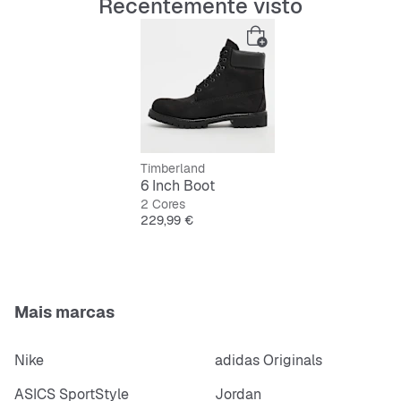
Recentemente visto
Timberland
6 Inch Boot
2 Cores
Preço
229,99 €
Mais marcas
Nike
adidas Originals
ASICS SportStyle
Jordan