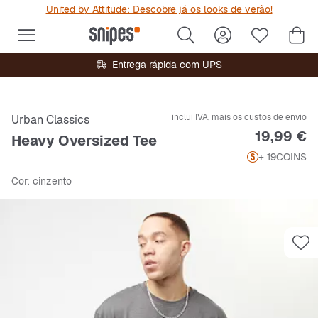
United by Attitude: Descobre já os looks de verão!
Entrega rápida com UPS
inclui IVA, mais os
custos de envio
Urban Classics
Preço
19,99 €
Heavy Oversized Tee
+ 19
COINS
Cor
: cinzento