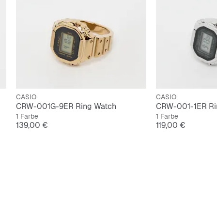
CASIO
CASIO
CRW-001G-9ER Ring Watch
CRW-001-1ER Ri
1 Farbe
1 Farbe
Preis
Preis
139,00 €
119,00 €