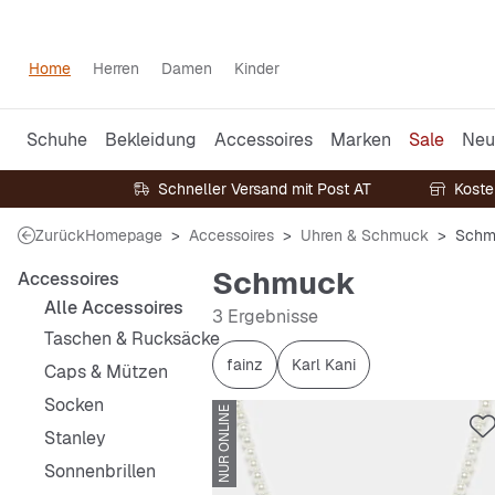
Home
Herren
Damen
Kinder
Schuhe
Bekleidung
Accessoires
Marken
Sale
Neu
Schneller Versand mit Post AT
Koste
Zurück
Homepage
Accessoires
Uhren & Schmuck
Schm
Schmuck
Accessoires
Alle Accessoires
3 Ergebnisse
Taschen & Rucksäcke
fainz
Karl Kani
Caps & Mützen
Socken
NUR ONLINE
Stanley
Sonnenbrillen