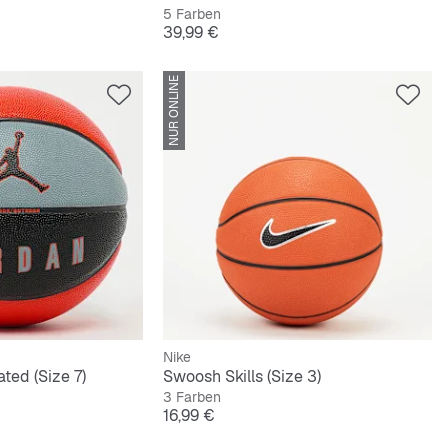
5 Farben
Preis
39,99 €
NUR ONLINE
Nike
ated (Size 7)
Swoosh Skills (Size 3)
3 Farben
Preis
16,99 €