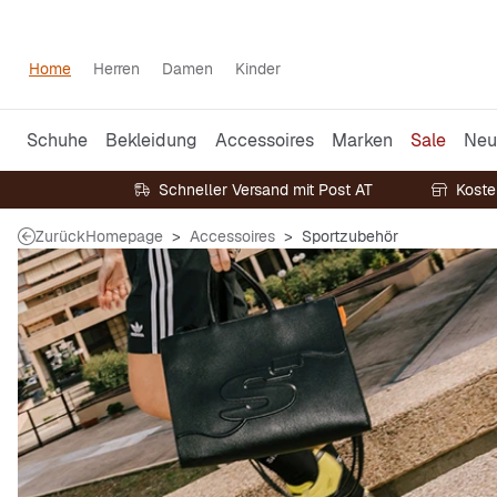
Home
Herren
Damen
Kinder
Schuhe
Bekleidung
Accessoires
Marken
Sale
Neu
Schneller Versand mit Post AT
Koste
Zurück
Homepage
Accessoires
Sportzubehör