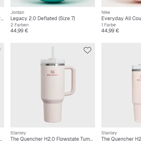
Jordan
Nike
The IceFlow Flip Straw 2.0 Tumbler | 0,6L
Legacy 2.0 Deflated (Size 7)
Everyday All Cour
2 Farben
1 Farbe
Preis
Preis
44,99 €
44,99 €
Stanley
Stanley
2.0 Flowstate Tumbler | 1,2L
The Quencher H2.0 Flowstate Tumbler | 1,2L