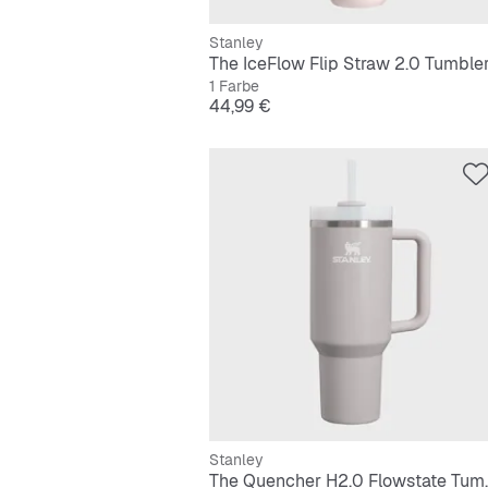
Stanley
1 Farbe
Preis
44,99 €
Stanley
The Quencher H