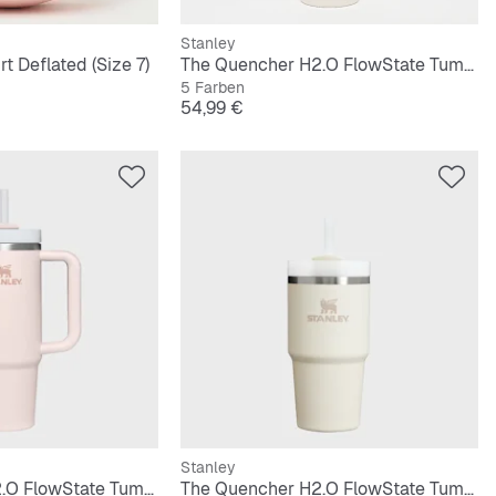
Stanley
t Deflated (Size 7)
The Quencher H2.O FlowState Tumbler | 1,2L
5 Farben
Preis
54,99 €
Stanley
The Quencher H2.O FlowState Tumbler | 0,9L
The Quencher H2.O FlowState Tumbler | 0,6L