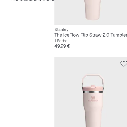
Stanley
1 Farbe
Preis
49,99 €