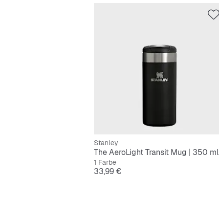
Stanley
The AeroLight Transit Mug | 350 ml
1 Farbe
Preis
33,99 €