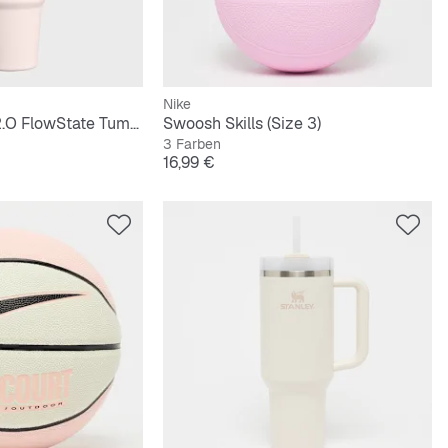
Nike
The Quencher H2.O FlowState Tumbler | 0,6L
Swoosh Skills (Size 3)
3 Farben
Preis
16,99 €