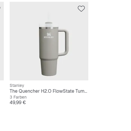
Stanley
The Quencher H2.O FlowState Tumbler | 0,9L
3 Farben
Preis
49,99 €