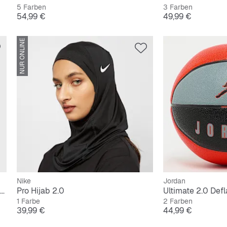
5 Farben
3 Farben
Preis
Preis
54,99 €
49,99 €
NUR ONLINE
Nike
Jordan
The Quencher H2.O FlowState Tumbler | 0,9L
Pro Hijab 2.0
Ultimate 2.0 Defl
1 Farbe
2 Farben
Preis
Preis
39,99 €
44,99 €