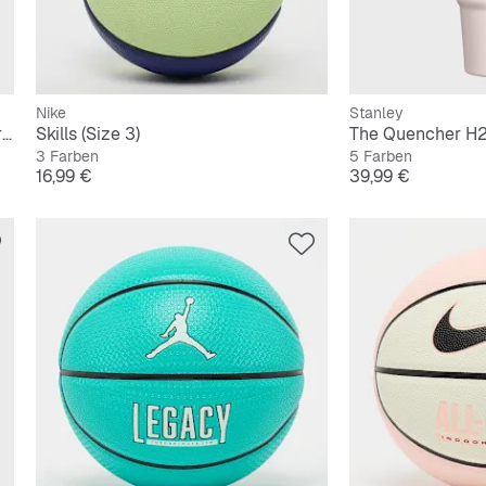
Nike
Stanley
The IceFlow Flip Straw 2.0 Tumbler | 0,9L
Skills (Size 3)
3 Farben
5 Farben
Preis
Preis
16,99 €
39,99 €