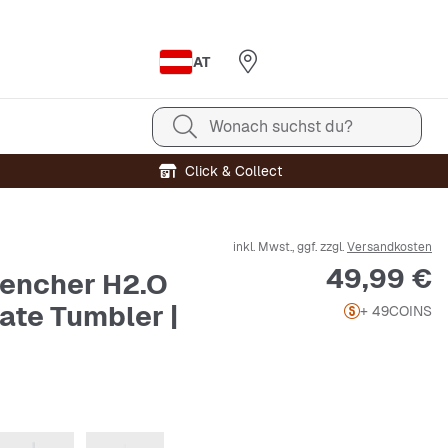
AT
Wonach suchst du?
Click & Collect
inkl. Mwst., ggf. zzgl.
Versandkosten
Preis
49,99 €
encher H2.O
ate Tumbler |
+ 49
COINS