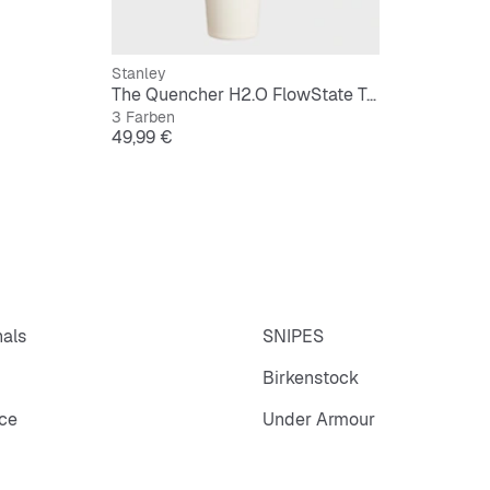
Stanley
The Quencher H2.O FlowState Tumbler | 0,9L
3 Farben
Preis
49,99 €
nals
SNIPES
Birkenstock
ce
Under Armour