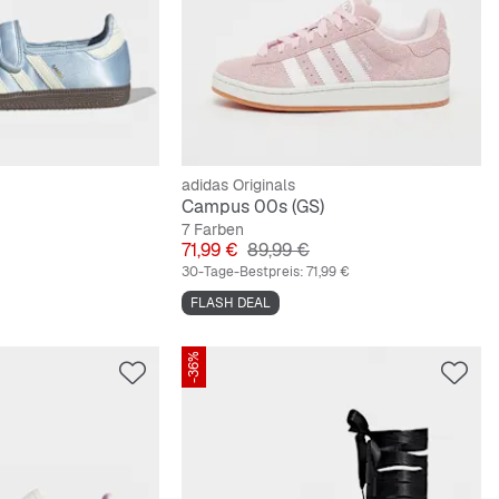
adidas Originals
Campus 00s (GS)
7 Farben
preis
Preis
Originalpreis
71,99 €
89,99 €
30-Tage-Bestpreis:
71,99 €
FLASH DEAL
-36%