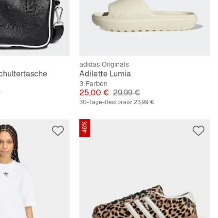
adidas Originals
Schultertasche
Adilette Lumia
3 Farben
lpreis
Preis
Originalpreis
€
25,00 €
29,99 €
30-Tage-Bestpreis:
23,99 €
-46%