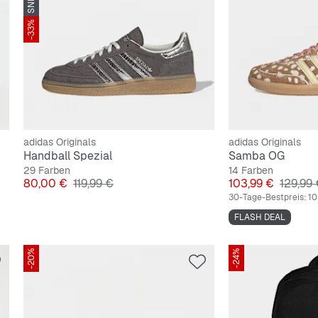
-33%
adidas Originals
adidas Originals
Handball Spezial
Samba OG
29 Farben
14 Farben
Preis
Originalpreis
Preis
Origina
80,00 €
119,99 €
103,99 €
129,99
30-Tage-Bestpreis:
10
FLASH DEAL
-20%
-24%