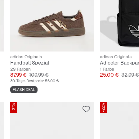
adidas Originals
adidas Originals
Handball Spezial
Adicolor Backpa
29 Farben
1 Farbe
Preis
Originalpreis
Preis
Original
87,99 €
109,99 €
25,00 €
32,99 €
30-Tage-Bestpreis:
56,00 €
FLASH DEAL
-27%
-22%