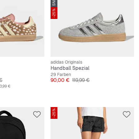
-25%
adidas Originals
Handball Spezial
29 Farben
lpreis
Preis
Originalpreis
 €
90,00 €
119,99 €
3,99 €
-25%