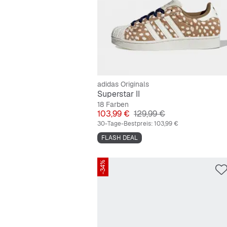
adidas Originals
Superstar II
18 Farben
Preis
Originalpreis
103,99 €
129,99 €
30-Tage-Bestpreis:
103,99 €
FLASH DEAL
-34%