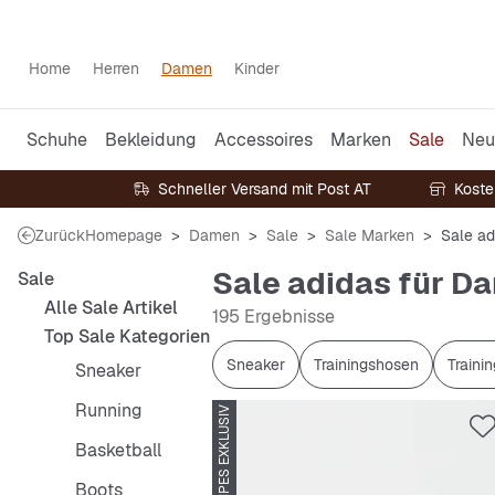
Home
Herren
Damen
Kinder
Schuhe
Bekleidung
Accessoires
Marken
Sale
Neu
Schneller Versand mit Post AT
Koste
Zurück
Homepage
Damen
Sale
Sale Marken
Sale ad
Sale adidas für D
Sale
Alle Sale Artikel
195 Ergebnisse
Top Sale Kategorien
Sneaker
Trainingshosen
Traini
Sneaker
Running
SNIPES EXKLUSIV
Basketball
Boots