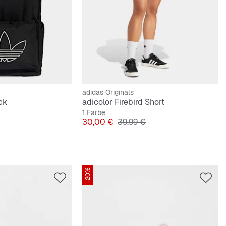
adidas Originals
ck
adicolor Firebird Short
1 Farbe
preis
Preis
Originalpreis
30,00 €
39,99 €
-20%