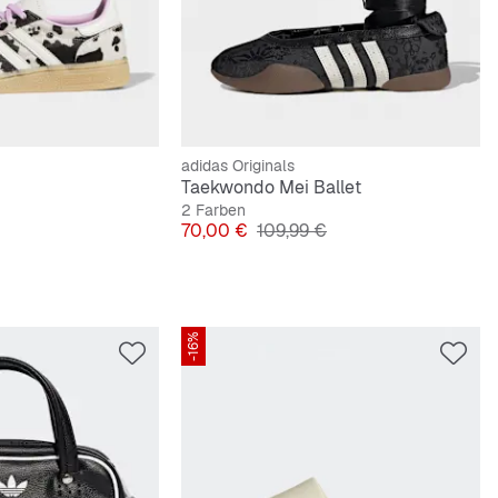
adidas Originals
Taekwondo Mei Ballet
2 Farben
preis
Preis
Originalpreis
70,00 €
109,99 €
-16%