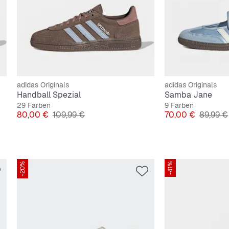
adidas Originals
adidas Originals
Handball Spezial
Samba Jane
29 Farben
9 Farben
Preis
Originalpreis
Preis
Original
80,00 €
109,99 €
70,00 €
89,99 €
-20%
-41%