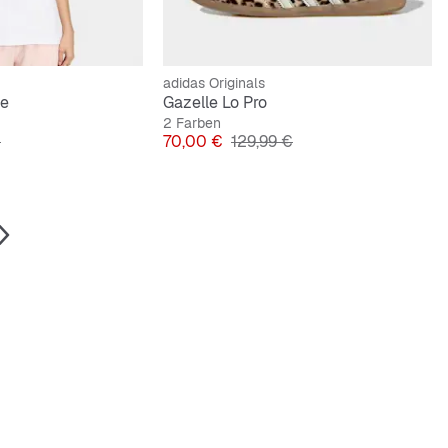
adidas Originals
ee
Gazelle Lo Pro
2 Farben
lpreis
Preis
Originalpreis
€
70,00 €
129,99 €