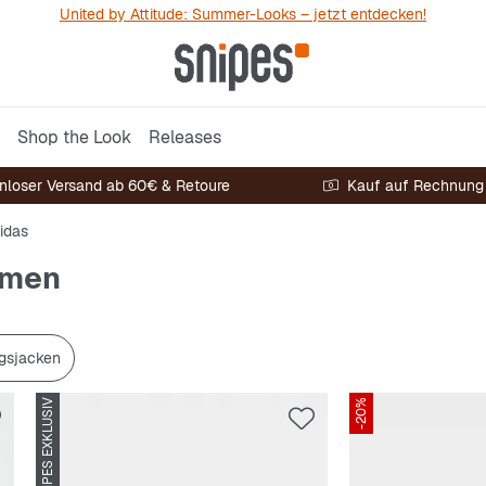
United by Attitude: Summer-Looks – jetzt entdecken!
Shop the Look
Releases
nloser Versand ab 60€ & Retoure
Kauf auf Rechnung
idas
amen
ngsjacken
SNIPES EXKLUSIV
-20%