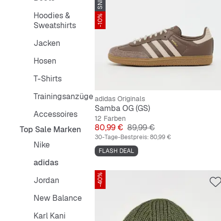
Hoodies &
-10%
Sweatshirts
Jacken
Hosen
T-Shirts
Trainingsanzüge
adidas Originals
Samba OG (GS)
Accessoires
12 Farben
Preis
Originalpreis
80,99 €
89,99 €
Top Sale Marken
30-Tage-Bestpreis:
80,99 €
Nike
FLASH DEAL
adidas
-40%
Jordan
New Balance
Karl Kani