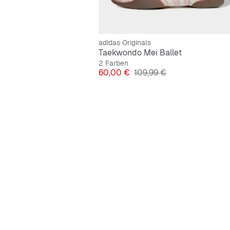
adidas Originals
Taekwondo Mei Ballet
2 Farben
Preis
Originalpreis
60,00 €
109,99 €