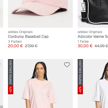
adidas Originals
adidas Originals
Corduroy Baseball Cap
Adicolor kleine 
3 Farben
1 Farbe
Preis
Originalpreis
Preis
Origina
20,00 €
27,99 €
30,00 €
44,99 
SNIPES EXKLUSIV
SNIPES EXKLUSIV
-42%
-42%