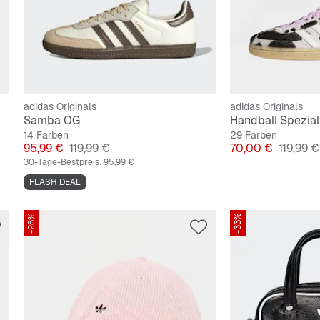
adidas Originals
adidas Originals
Samba OG
Handball Spezial
14 Farben
29 Farben
Preis
Originalpreis
Preis
Original
95,99 €
119,99 €
70,00 €
119,99 €
30-Tage-Bestpreis:
95,99 €
FLASH DEAL
-28%
-33%