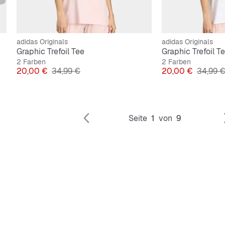
adidas Originals
adidas Originals
Graphic Trefoil Tee
Graphic Trefoil T
2 Farben
2 Farben
Preis
Originalpreis
Preis
Origina
20,00 €
34,99 €
20,00 €
34,99 
Seite
1
von
9