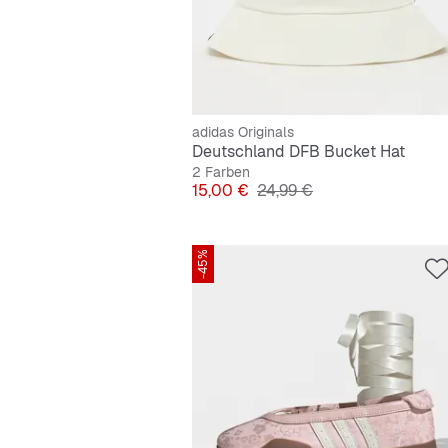
adidas Originals
Deutschland DFB Bucket Hat
2 Farben
Preis
Originalpreis
15,00 €
24,99 €
-45%