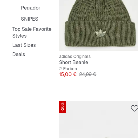
Pegador
SNIPES
Top Sale Favorite
Styles
Last Sizes
Deals
adidas Originals
Short Beanie
2 Farben
Preis
Originalpreis
15,00 €
24,99 €
-20%