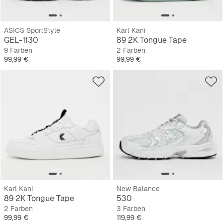
ASICS SportStyle
Karl Kani
GEL-1130
89 2K Tongue Tape
9 Farben
2 Farben
Preis
Preis
99,99 €
99,99 €
Karl Kani
New Balance
89 2K Tongue Tape
530
2 Farben
3 Farben
Preis
Preis
99,99 €
119,99 €