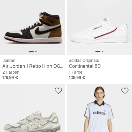
Jordan
adidas Originals
Air Jordan 1 Retro High OG "Love The Game"
Continental 80
2 Farben
1 Farbe
Preis
Preis
179,99 €
109,99 €