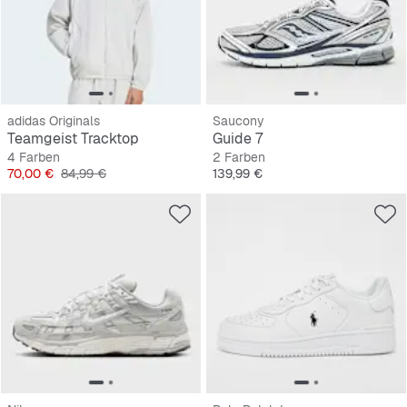
adidas Originals
Saucony
Teamgeist Tracktop
Guide 7
4 Farben
2 Farben
Preis
Originalpreis
Preis
70,00 €
84,99 €
139,99 €