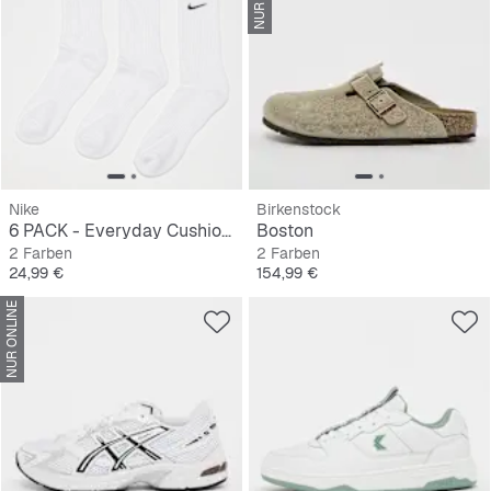
Nike
Birkenstock
6 PACK - Everyday Cushioned Training Crew Socks
Boston
2 Farben
2 Farben
Preis
Preis
24,99 €
154,99 €
NUR ONLINE