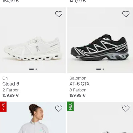
Preis
Preis
164,99 €
149,99 €
On
Salomon
Cloud 6
XT-6 GTX
2 Farben
8 Farben
Preis
Preis
159,99 €
199,99 €
-17%
NEU