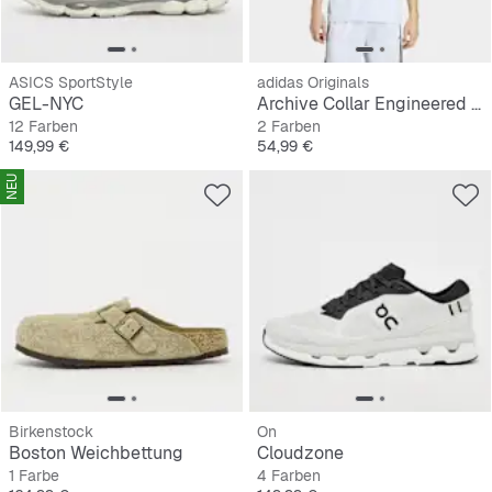
ASICS SportStyle
adidas Originals
GEL-NYC
Archive Collar Engineered Jersey
12 Farben
2 Farben
Preis
Preis
149,99 €
54,99 €
NEU
Birkenstock
On
Boston Weichbettung
Cloudzone
1 Farbe
4 Farben