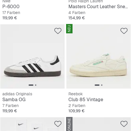
Nike
Polo Ralph Lauren
P-6000
Masters Court Leather Sneaker
17 Farben
4 Farben
Preis
Preis
119,99 €
154,99 €
NEU
adidas Originals
Reebok
Samba OG
Club 85 Vintage
7 Farben
2 Farben
Preis
Preis
119,99 €
109,99 €
NUR ONLINE