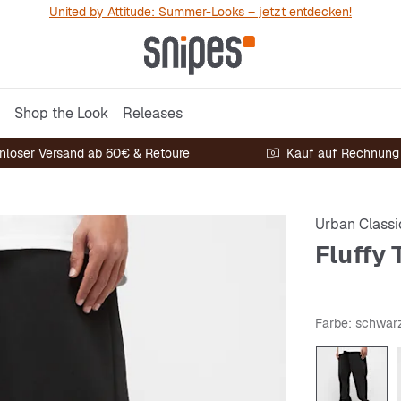
United by Attitude: Summer-Looks – jetzt entdecken!
Shop the Look
Releases
nloser Versand ab 60€ & Retoure
Kauf auf Rechnung
Urban Classi
Fluffy
Farbe
: schwar