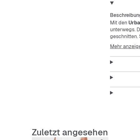
Beschreibun
Mit den
Urba
unterwegs. Di
geschnitten. 
den Alltag u
Mehr anzeig
Features:
Lockere
Extra l
Atmungs
Zuletzt angesehen
Pflegel