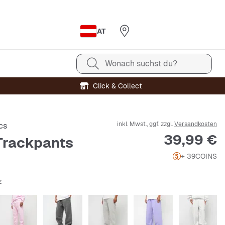
AT
Wonach suchst du?
Click & Collect
inkl. Mwst., ggf. zzgl.
Versandkosten
cs
Preis
39,99 €
 Trackpants
+ 39
COINS
z