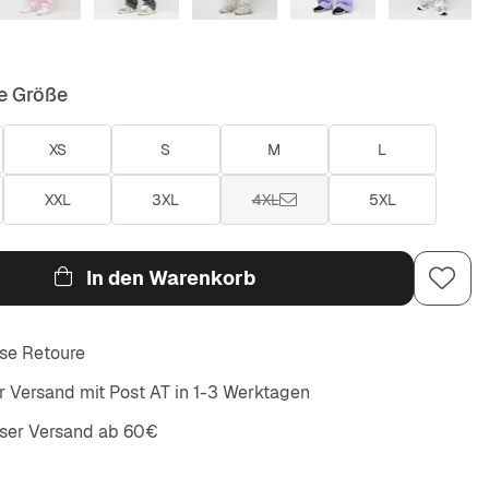
e Größe
XS
S
M
L
XXL
3XL
4XL
5XL
In den Warenkorb
se Retoure
r Versand mit Post AT in 1-3 Werktagen
oser Versand ab 60€