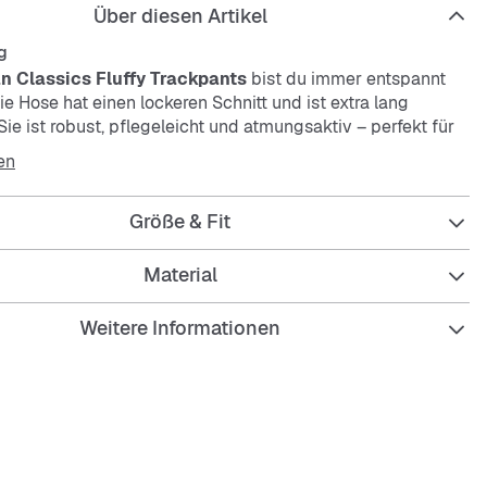
Über diesen Artikel
g
n Classics Fluffy Trackpants
bist du immer entspannt
e Hose hat einen lockeren Schnitt und ist extra lang
Sie ist robust, pflegeleicht und atmungsaktiv – perfekt für
nd chillige Momente.
en
Größe & Fit
Material
 Passform für viel Bewegungsfreiheit
Weitere Informationen
ange Beine für einen lässigen Look
aktives Material hält dich angenehm kühl
eicht und strapazierfähig für den täglichen Gebrauch