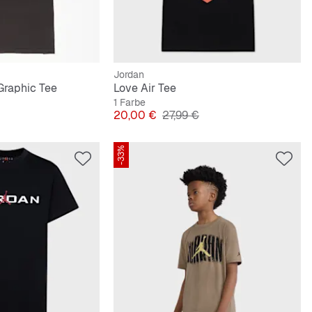
Jordan
 Graphic Tee
Love Air Tee
1 Farbe
lpreis
Preis
Originalpreis
20,00 €
27,99 €
-33%