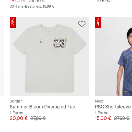
Preis
Originalpreis
Preis
15,00 €
24,99 €
19,99 €
30-Tage-Bestpreis:
19,99 €
-28%
-46%
Jordan
Nike
Summer Bloom Oversized Tee
PSG Shortsleeve 
1 Farbe
1 Farbe
Preis
Originalpreis
Preis
Original
20,00 €
27,99 €
15,00 €
27,99 €