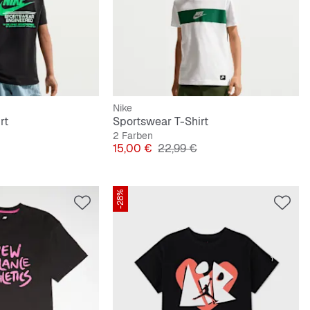
Nike
rt
Sportswear T-Shirt
2 Farben
Preis
Originalpreis
15,00 €
22,99 €
-28%