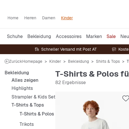
Home
Herren
Damen
Kinder
Schuhe
Bekleidung
Accessoires
Marken
Sale
Neu
Schneller Versand mit Post AT
Koste
Zurück
Homepage
Kinder
Bekleidung
Shirts & Tops
T
T-Shirts & Polos f
Bekleidung
Alles zeigen
82 Ergebnisse
Highlights
Strampler & Kids Sets
T-Shirts & Tops
T-Shirts & Polos
Trikots