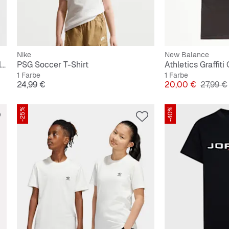
Nike
New Balance
JDB MJ Brooklyn Graphics Short Sleeve Tee
PSG Soccer T-Shirt
Athletics Graffiti
1 Farbe
1 Farbe
Preis
Preis
Origina
24,99 €
20,00 €
27,99 €
-25%
-40%