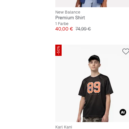
New Balance
Premium Shirt
1 Farbe
Preis
Originalpreis
40,00 €
74,99 €
-50%
Karl Kani