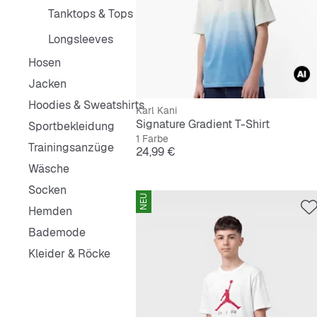
Tanktops & Tops
Longsleeves
Hosen
Jacken
Hoodies & Sweatshirts
Karl Kani
Signature Gradient T-Shirt
Sportbekleidung
1 Farbe
Trainingsanzüge
Preis
24,99 €
Wäsche
Socken
NEU
Hemden
Bademode
Kleider & Röcke