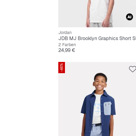
Jordan
2 Farben
Preis
24,99 €
-46%