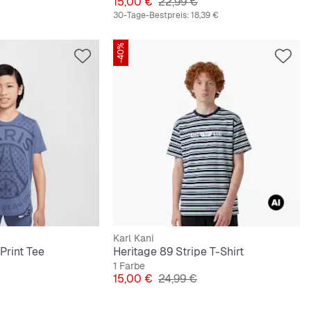
Preis
Originalpreis
15,00 €
22,99 €
30-Tage-Bestpreis:
18,39 €
-40%
Karl Kani
Print Tee
Heritage 89 Stripe T-Shirt
1 Farbe
preis
Preis
Originalpreis
15,00 €
24,99 €