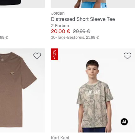
Jordan
Distressed Short Sleeve Tee
2 Farben
preis
Preis
Originalpreis
20,00 €
29,99 €
,99 €
30-Tage-Bestpreis:
23,99 €
-40%
Karl Kani