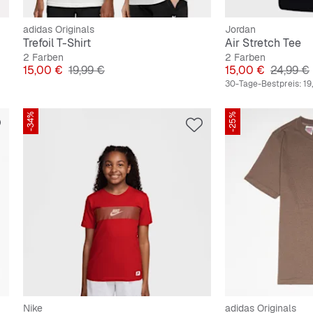
adidas Originals
Jordan
Trefoil T-Shirt
Air Stretch Tee
2 Farben
2 Farben
Preis
Originalpreis
Preis
Original
15,00 €
19,99 €
15,00 €
24,99 €
30-Tage-Bestpreis:
19
-34%
-25%
Nike
adidas Originals