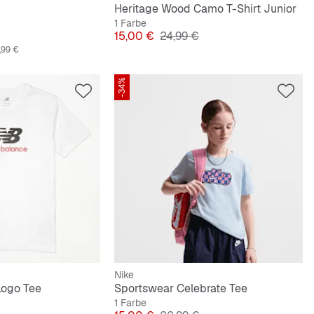
Heritage Wood Camo T-Shirt Junior
1 Farbe
preis
Preis
Originalpreis
15,00 €
24,99 €
,99 €
-34%
Nike
Logo Tee
Sportswear Celebrate Tee
1 Farbe