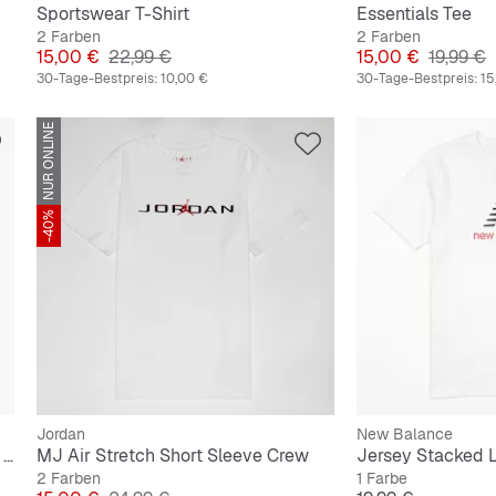
Sportswear T-Shirt
Essentials Tee
2 Farben
2 Farben
Preis
Originalpreis
Preis
Original
15,00 €
22,99 €
15,00 €
19,99 €
30-Tage-Bestpreis:
10,00 €
30-Tage-Bestpreis:
15
NUR ONLINE
-40%
Jordan
New Balance
Small Signature Essential Pinstripe Tee Junior
MJ Air Stretch Short Sleeve Crew
Jersey Stacked 
2 Farben
1 Farbe