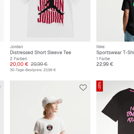
Jordan
Nike
Distressed Short Sleeve Tee
Sportswear T-Shi
2 Farben
1 Farbe
Preis
Originalpreis
Preis
20,00 €
29,99 €
22,99 €
30-Tage-Bestpreis:
23,99 €
-28%