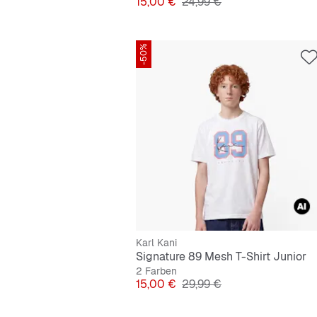
Preis
Originalpreis
15,00 €
24,99 €
-50%
Karl Kani
Signature 89 Mesh T-Shirt Junior
2 Farben
Preis
Originalpreis
15,00 €
29,99 €