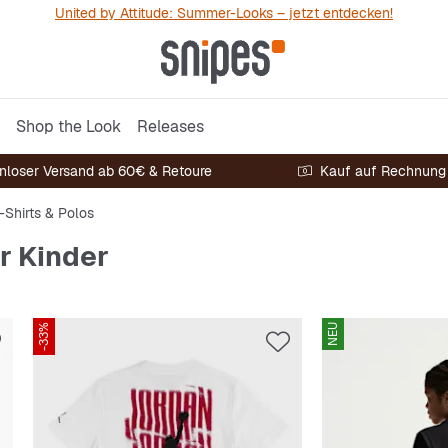
United by Attitude: Summer-Looks – jetzt entdecken!
Shop the Look
Releases
nloser Versand ab 60€ & Retoure
Kauf auf Rechnung
-Shirts & Polos
ür Kinder
-33%
NEU