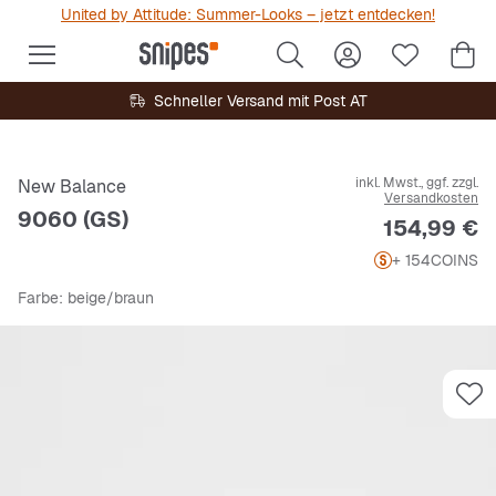
United by Attitude: Summer-Looks – jetzt entdecken!
Schneller Versand mit Post AT
inkl. Mwst., ggf. zzgl.
New Balance
Versandkosten
9060 (GS)
Preis
154,99 €
+ 154
COINS
Farbe
: beige/braun