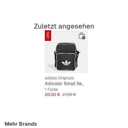
Volumen: 1,25 l
Verstellbarer Hüftgurt
Zuletzt angesehen
-28%
adidas Originals
Adicolor Small Item Bag
1 Farbe
Preis
Originalpreis
20,00 €
27,99 €
Mehr Brands