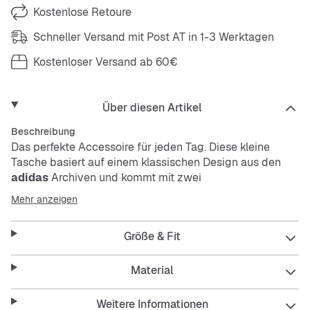
Kostenlose Retoure
Schneller Versand mit Post AT in 1-3 Werktagen
Kostenloser Versand ab 60€
Über diesen Artikel
Beschreibung
Das perfekte Accessoire für jeden Tag. Diese kleine
Tasche basiert auf einem klassischen Design aus den
adidas
Archiven und kommt mit zwei
Reißverschlussfächern für deine Essentials und einem
Mehr anzeigen
praktischen, verstellbaren Schulterriemen. Sie ist aus
strapazierfähigem Polyester-Twill und begeistert mit
Größe & Fit
einem Trefoil als Siebdruck auf der Vorderseite.
Features:
Material
Maße: 5 cm x 15 cm x 20 cm
Weitere Informationen