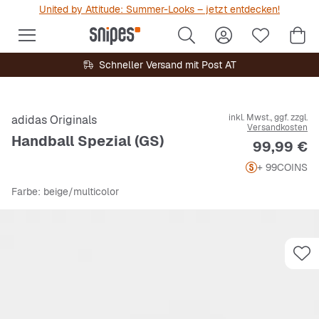
United by Attitude: Summer-Looks – jetzt entdecken!
Schneller Versand mit Post AT
inkl. Mwst., ggf. zzgl.
adidas Originals
Versandkosten
Handball Spezial (GS)
Preis
99,99 €
+ 99
COINS
Farbe
: beige/multicolor