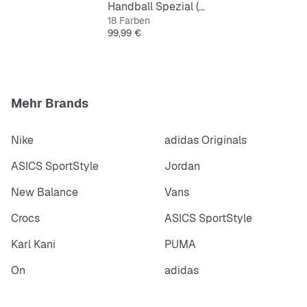
Handball Spezial (GS)
18 Farben
Preis
99,99 €
Mehr Brands
Nike
adidas Originals
ASICS SportStyle
Jordan
New Balance
Vans
Crocs
ASICS SportStyle
Karl Kani
PUMA
On
adidas