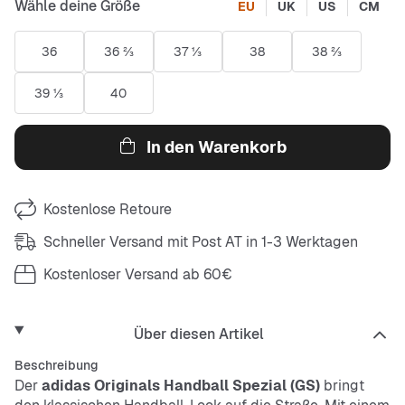
Wähle deine Größe
EU
UK
US
CM
36
36 ⅔
37 ⅓
38
38 ⅔
39 ⅓
40
In den Warenkorb
Kostenlose Retoure
Schneller Versand mit Post AT in 1-3 Werktagen
Kostenloser Versand ab 60€
Über diesen Artikel
Beschreibung
Der
adidas Originals Handball Spezial (GS)
bringt