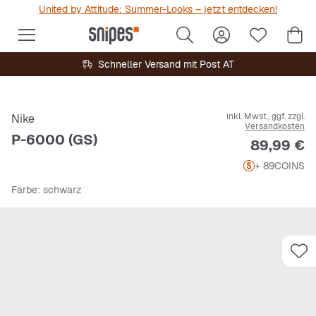
United by Attitude: Summer-Looks – jetzt entdecken!
Schneller Versand mit Post AT
inkl. Mwst., ggf. zzgl.
Nike
Versandkosten
P-6000 (GS)
Preis
89,99 €
+ 89
COINS
Farbe
: schwarz