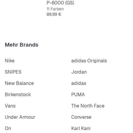
P-6000 (GS)
11 Farben
Preis
89,99 €
Mehr Brands
Nike
adidas Originals
SNIPES
Jordan
New Balance
adidas
Birkenstock
PUMA
Vans
The North Face
Under Armour
Converse
On
Karl Kani