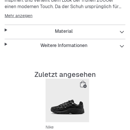
inspiriert und verleiht dem Look der frühen 2000er
einen modernen Touch. Da der Schuh ursprünglich für
den Leistungssport entwickelt wurde, verleiht er dir ein
Mehr anzeigen
gepolstertes und federndes Laufgefühl. Die sportlichen
Designlinien und atmungsaktiven Textilien ziehen nicht
Material
nur alle Blicke auf sich, sondern machen den Schuh auch
noch leicht und angenehm zu tragen.
Weitere Informationen
Das Retro-Design wurde von dem Nike Pegasus 25 und
dem Nike Pegasus 2006 inspiriert.
Das Obermaterial aus Echt- und Kunstleder sorgt in
Kombination mit luftigem Mesh für Strapazierfähigkeit
Zuletzt angesehen
und Atmungsaktivität.
Die gepolsterte Innensohle sorgt für ein bequemes
Tragegefühl.
Die Gummi-Außensohle ermöglicht zuverlässige
Traktion.
Nike