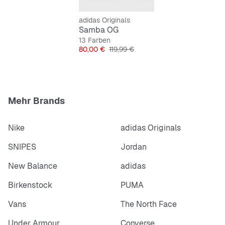
adidas Originals
Samba OG
13 Farben
Preis
Originalpreis
80,00 €
119,99 €
Mehr Brands
Nike
adidas Originals
SNIPES
Jordan
New Balance
adidas
Birkenstock
PUMA
Vans
The North Face
Under Armour
Converse