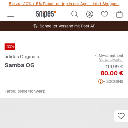
Bis zu -20% + 5% Rabatt on top in der App - Jetzt Shoppen!
Schneller Versand mit Post AT
-33%
inkl. Mwst., ggf. zzgl.
adidas Originals
Versandkosten
Samba OG
Originalpr
119,99 €
Preis
80,00 €
+ 80
COINS
Farbe
: beige/schwarz