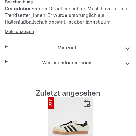
Beschreibung
Der
adidas
Samba OG ist ein echtes Must-have für alle
Trendsetter_innen. Er wurde ursprünglich als
Hallenfußballschuh designt, ist aber längst zum
Lifestyle-Sneaker avanciert. Das Obermaterial aus
Mehr anzeigen
hochwertigem Leder und die Nubuk-Overlays verpassen
der legendären Silhouette einen stylishen Touch.
Material
Goldfarbene Akzente und die typischen 3-Streifen an
den Seiten sorgen für authentischen
adidas
Style. Ein
echter Klassiker, neu aufgelegt für die Trendsetter_innen
Weitere Informationen
von heute.
Features:
Zuletzt angesehen
Reguläre Passform
Schnürsenkel
-33%
Obermaterial aus Leder
Textilfutter
Gummiaußensohle