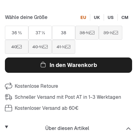
Wähle deine Größe
EU
UK
US
CM
36 ⅔
37 ⅓
38
38 ⅔
39 ⅓
40
40 ⅔
41 ⅓
In den Warenkorb
Kostenlose Retoure
Schneller Versand mit Post AT in 1-3 Werktagen
Kostenloser Versand ab 60€
Über diesen Artikel