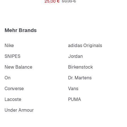
Preis
Originalpreis
25,00 €
59,99 €
Mehr Brands
Nike
adidas Originals
SNIPES
Jordan
New Balance
Birkenstock
On
Dr. Martens
Converse
Vans
Lacoste
PUMA
Under Armour