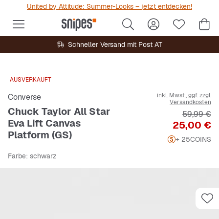
United by Attitude: Summer-Looks – jetzt entdecken!
Schneller Versand mit Post AT
AUSVERKAUFT
inkl. Mwst., ggf. zzgl.
Converse
Versandkosten
Chuck Taylor All Star
Originalpr
59,99 €
Eva Lift Canvas
Preis
25,00 €
Platform (GS)
+ 25
COINS
Farbe
: schwarz