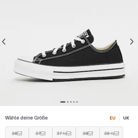
Wähle deine Größe
EU
UK
36
37
37 ½
38
38 ½