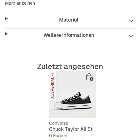
Mehr anzeigen
5-Loch-Schnürung mit weißen Ösen
Material
Converse All Star Schriftzug auf der Zunge
Sohle mit leichtem Plateau
Weitere Informationen
Laufsohle: Gummi
Obermaterial: Textil
Zuletzt angesehen
Innenmaterial: Textil
AUSVERKAUFT
Converse
Chuck Taylor All Star Eva Lift Canvas Platform (GS)
0 Farben