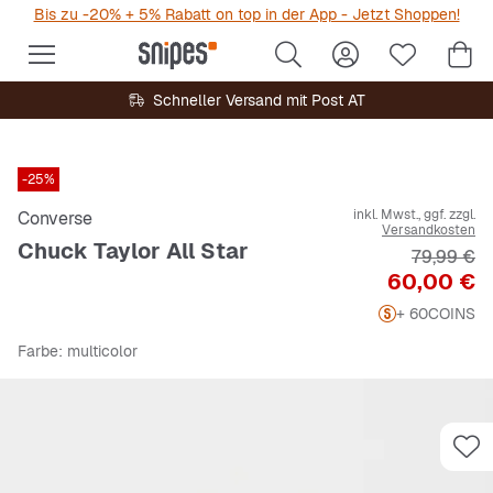
Bis zu -20% + 5% Rabatt on top in der App - Jetzt Shoppen!
Schneller Versand mit Post AT
-25%
inkl. Mwst., ggf. zzgl.
Converse
Versandkosten
Chuck Taylor All Star
Originalpr
79,99 €
Preis
60,00 €
+ 60
COINS
Farbe
: multicolor