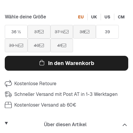
Wähle deine Größe
EU
UK
US
CM
36 ½
37
37 ½
38
39
39 ½
40
41
In den Warenkorb
Kostenlose Retoure
Schneller Versand mit Post AT in 1-3 Werktagen
Kostenloser Versand ab 60€
Über diesen Artikel