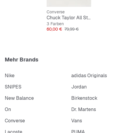
Multicolor für vielseitige Kombis
Converse
Chuck Taylor All Star
3 Farben
Preis
Originalpreis
60,00 €
79,99 €
Mehr Brands
Nike
adidas Originals
SNIPES
Jordan
New Balance
Birkenstock
On
Dr. Martens
Converse
Vans
Lacoste
PUMA