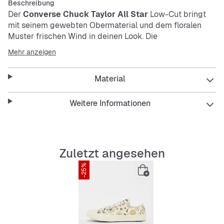
Beschreibung
Der
Converse Chuck Taylor All Star
Low-Cut bringt
mit seinem gewebten Obermaterial und dem floralen
Muster frischen Wind in deinen Look. Die
strapazierfähige und pflegeleichte Verarbeitung sorgt
Mehr anzeigen
für langanhaltenden Style. Klassisch geschnürt, passt er
perfekt zu entspannten Outfits.
Material
Features:
Weitere Informationen
Gewebtes Obermaterial mit Blumenmuster
Zuletzt angesehen
-25%
Low-Cut Design für lässigen Sitz
Strapazierfähig und pflegeleicht
Klassischer Schnürverschluss