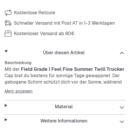
Kostenlose Retoure
Schneller Versand mit Post AT in 1-3 Werktagen
Kostenloser Versand ab 60€
Über diesen Artikel
Beschreibung
Mit der
Field Grade I Feel Fine Summer Twill Trucker
Cap bist du bestens für sonnige Tage gewappnet. Der
gebogene Schirm schützt dich vor der Sonne, während
das atmungsaktive Material für angenehme Frische
Mehr anzeigen
sorgt. Der verstellbare Strap macht die Passform easy
anpassbar. Pflegeleicht und robust – perfekt für deinen
Material
Alltag.
Weitere Informationen
Features: