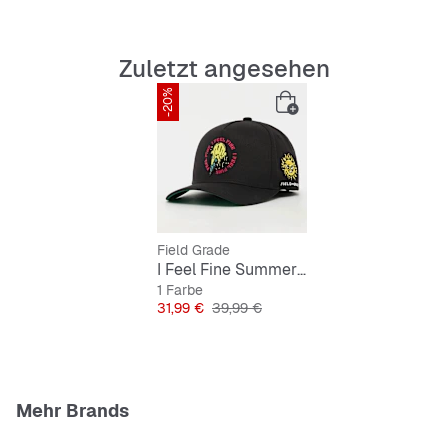
Zuletzt angesehen
Gebogener Schirm mit Sonnenschutz-Blende
-20%
Atmungsaktives und strapazierfähiges Material
Verstellbarer Strap für perfekten Sitz
Sweatband innen für mehr Komfort
Field Grade
Belüftungslöcher für optimale Luftzirkulation
I Feel Fine Summer Twill Trucker
1 Farbe
Preis
Originalpreis
31,99 €
39,99 €
Mehr Brands