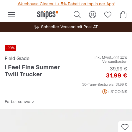
Warehouse Clearout + 5% Rabatt on top in der App!
Schneller Versand mit Post AT
-20%
inkl. Mwst., ggf. zzgl.
Field Grade
Versandkosten
I Feel Fine Summer
Originalpr
39,99 €
Twill Trucker
Preis
31,99 €
30-Tage-Bestpreis:
31,99 €
+ 31
COINS
Farbe
: schwarz