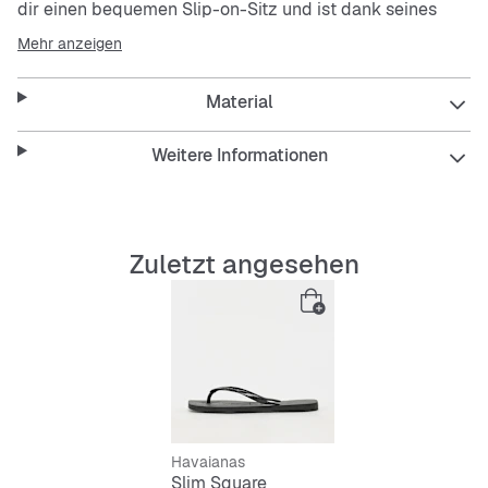
dir einen bequemen Slip-on-Sitz und ist dank seines
glatten Materials schnell trocknend und wasserdicht.
Mehr anzeigen
Strapazierfähig und leicht, passt er zu jedem
entspannten Look.
Material
Features:
Weitere Informationen
Schlichter, schwarzer Flip-Flop
Zuletzt angesehen
Bequemer Slip-on-Sitz
Schnell trocknend und wasserdicht
Robust und langlebig
Glattes Material für angenehmes Tragegefühl
Havaianas
Slim Square