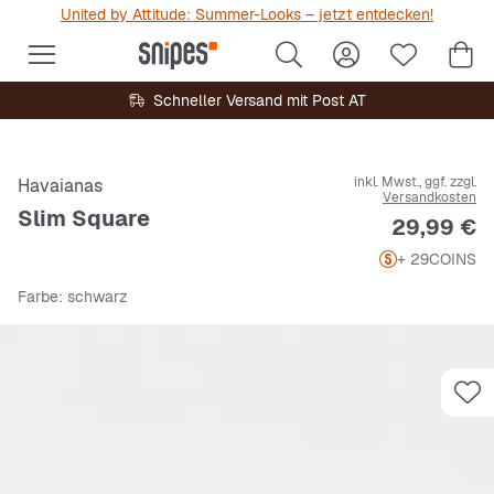
United by Attitude: Summer-Looks – jetzt entdecken!
Schneller Versand mit Post AT
inkl. Mwst., ggf. zzgl.
Havaianas
Versandkosten
Slim Square
Preis
29,99 €
+ 29
COINS
Farbe
: schwarz