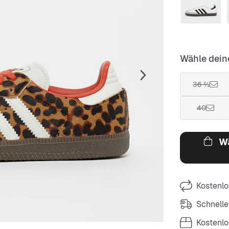
Wähle dein
36 ⅔
40
Wä
Kostenlo
Schnelle
Kostenl