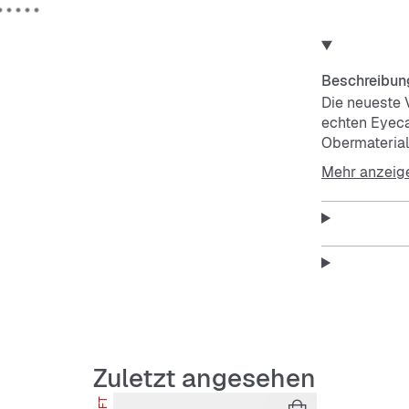
Beschreibun
Die neueste 
echten Eyeca
Obermaterial
sorgen für e
Mehr anzeig
feierte sein 
nicht mehr 
Features:
Regulä
Schnür
Obermat
Synthet
Zuletzt angesehen
Gummiauß