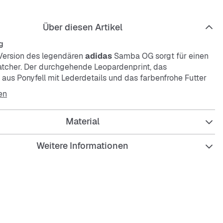
Über diesen Artikel
g
Version des legendären
adidas
Samba OG sorgt für einen
tcher. Der durchgehende Leopardenprint, das
 aus Ponyfell mit Lederdetails und das farbenfrohe Futter
inen auffälligen, energiegeladenen Look. Dieser Sneaker
en
Debüt in den 1950ern als Hallenfußballschuh und ist seitdem
von unseren Füßen wegzudenken.
Material
Weitere Informationen
re Passform
senkel
erial aus Ponyfell mit Leopardenprint
ikfutter
ensohle