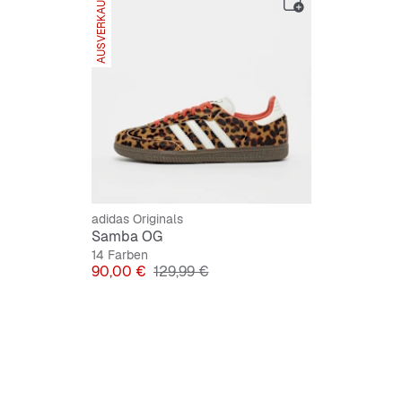
AUSVERKAUFT
adidas Originals
Samba OG
14 Farben
Preis
Originalpreis
90,00 €
129,99 €