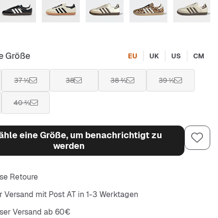
e Größe
EU
UK
US
CM
37 ⅓
38
38 ⅔
39 ⅓
40 ⅔
hle eine Größe, um benachrichtigt zu
werden
se Retoure
r Versand mit Post AT in 1-3 Werktagen
oser Versand ab 60€