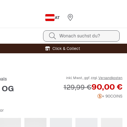
AT
Wonach suchst du?
Click & Collect
inkl. Mwst., ggf. zzgl.
Versandkosten
nals
Preis
90,00 €
Originalpreis
129,99 €
 OG
+ 90
COINS
lor