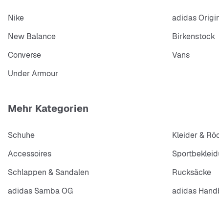
Nike
adidas Origi
New Balance
Birkenstock
Converse
Vans
Under Armour
Mehr Kategorien
Schuhe
Kleider & Rö
Accessoires
Sportbeklei
Schlappen & Sandalen
Rucksäcke
adidas Samba OG
adidas Handb