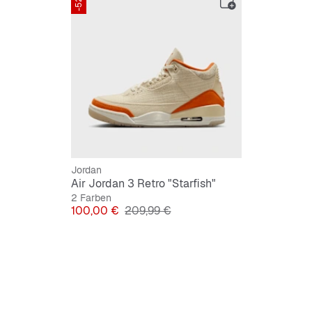
-52%
Jumpma
Jordan
Air Jordan 3 Retro "Starfish"
2 Farben
Preis
Originalpreis
100,00 €
209,99 €