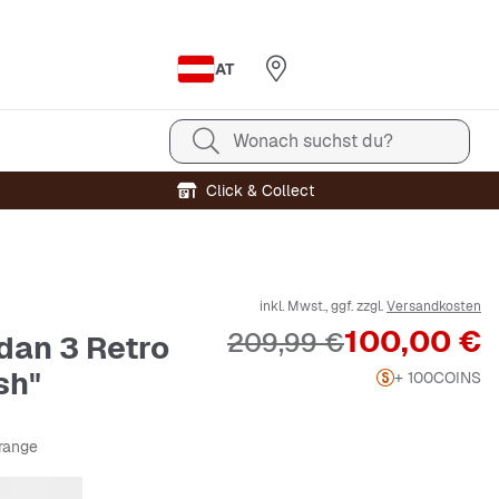
AT
Wonach suchst du?
Click & Collect
inkl. Mwst., ggf. zzgl.
Versandkosten
Preis
100,00 €
Originalpreis
209,99 €
rdan 3 Retro
sh"
+ 100
COINS
orange