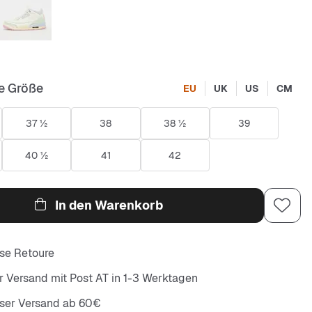
e Größe
EU
UK
US
CM
37 ½
38
38 ½
39
40 ½
41
42
In den Warenkorb
se Retoure
r Versand mit Post AT in 1-3 Werktagen
oser Versand ab 60€