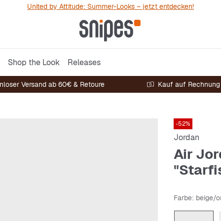
United by Attitude: Summer-Looks – jetzt entdecken!
Shop the Look
Releases
nloser Versand ab 60€ & Retoure
Kauf auf Rechnung
-52%
Jordan
Air Jo
"Starfi
Farbe
: beige/