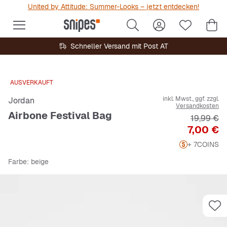
United by Attitude: Summer-Looks – jetzt entdecken!
Schneller Versand mit Post AT
AUSVERKAUFT
inkl. Mwst., ggf. zzgl.
Jordan
Versandkosten
Airbone Festival Bag
Originalp
19,99 €
Preis
7,00 €
+ 7
COINS
Farbe
: beige