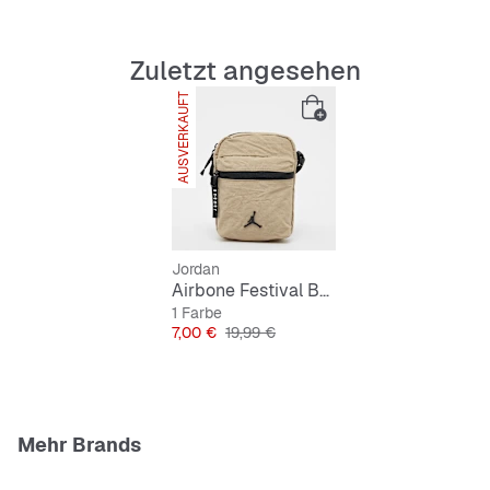
Zuletzt angesehen
AUSVERKAUFT
Jordan
Airbone Festival Bag
1 Farbe
Preis
Originalpreis
7,00 €
19,99 €
Mehr Brands