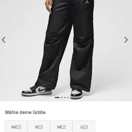
Wähle deine Größe
XS
S
M
L