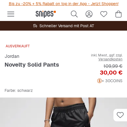
Bis zu -20% + 5% Rabatt on top in der App - Jetzt Shoppen!
Schneller Versand mit Post AT
AUSVERKAUFT
inkl. Mwst., ggf. zzgl.
Jordan
Versandkosten
Novelty Solid Pants
Originalpre
109,99 €
Preis
30,00 €
+ 30
COINS
Farbe
: schwarz