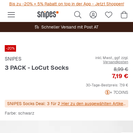
Bis zu -20% + 5% Rabatt on top in der App - Jetzt Shoppen!
Schneller Versand mit Post AT
-20%
inkl. Mwst., ggf. zzgl.
SNIPES
Versandkosten
3 PACK - LoCut Socks
Original
8,99 €
Preis
7,19 €
30-Tage-Bestpreis:
7,19 €
+ 7
COINS
SNIPES Socks Deal: 3 für 2
Hier zu den ausgewählten Artikeln!
Farbe
: schwarz