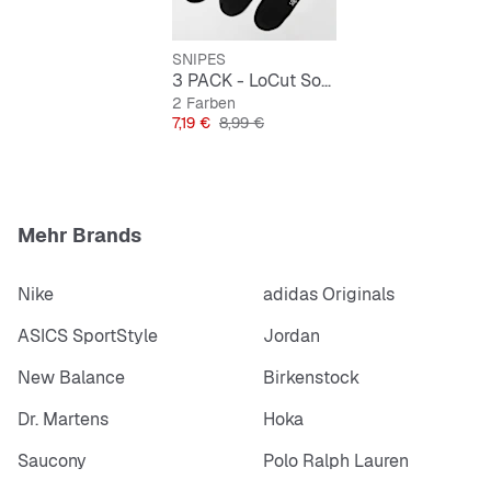
links-rechts-Prints
SNIPES
Material: 84% Baumwolle, 15% Polyamid, 1%
3 PACK - LoCut Socks
Elathan
2 Farben
Preis
Originalpreis
7,19 €
8,99 €
Mehr Brands
Nike
adidas Originals
ASICS SportStyle
Jordan
New Balance
Birkenstock
Dr. Martens
Hoka
Saucony
Polo Ralph Lauren