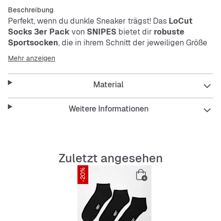
Beschreibung
Perfekt, wenn du dunkle Sneaker trägst! Das
LoCut
Socks 3er Pack
von
SNIPES
bietet dir
robuste
Sportsocken
, die in ihrem Schnitt der jeweiligen Größe
und Seite angepasst wurden.
Mehr anzeigen
Material
Features:
Weitere Informationen
passend für Sneaker
kurzer, knöchelhoher Schnitt
Zuletzt angesehen
schmaler Saum
-20%
3er Pack
SNIPES Logodetails