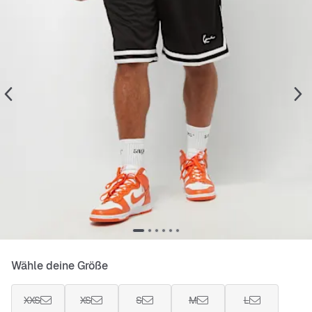
Wähle deine Größe
XXS
XS
S
M
L