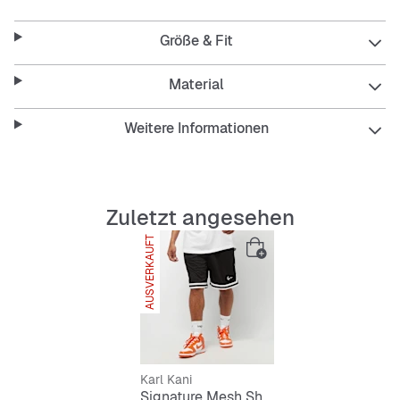
Körbe werfen auf dem Court. In Kombination mit dem
Small Signature Stripe Tee wird dein Outfit zum echten
Größe & Fit
Eyecatcher.
Material
Weitere Informationen
Features
:
Lockerer Fit
KARL KANI Logo am unteren Bein
Zuletzt angesehen
Mesh-Oberfläche
AUSVERKAUFT
NUR ONLINE
Material: 1% Polyester
Größenhinweis:
Kevin ist 1,82 m groß, sportlich gebaut
und trägt die Größe Large.
Karl Kani
Signature Mesh Shorts