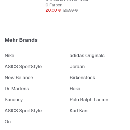
0 Farben
Passformhinweis:
Preis
Originalpreis
20,00 €
29,99 €
Mehr Brands
Größentabelle:
Hier zur Übersicht (PDF)
Nike
adidas Originals
ASICS SportStyle
Jordan
New Balance
Birkenstock
Dr. Martens
Hoka
Saucony
Polo Ralph Lauren
ASICS SportStyle
Karl Kani
On