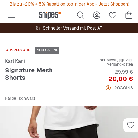
Bis zu -20% + 5% Rabatt on top in der App - Jetzt Shoppen!
Schneller Versand mit Post AT
AUSVERKAUFT
NUR ONLINE
inkl. Mwst., ggf. zzgl.
Karl Kani
Versandkosten
Signature Mesh
Originalpr
29,99 €
Shorts
Preis
20,00 €
+ 20
COINS
Farbe
: schwarz