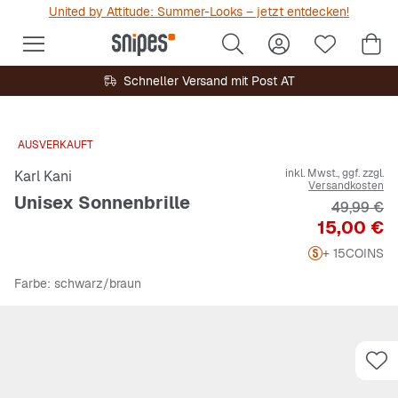
United by Attitude: Summer-Looks – jetzt entdecken!
Schneller Versand mit Post AT
AUSVERKAUFT
inkl. Mwst., ggf. zzgl.
Karl Kani
Versandkosten
Unisex Sonnenbrille
Originalpr
49,99 €
Preis
15,00 €
+ 15
COINS
Farbe
: schwarz/braun