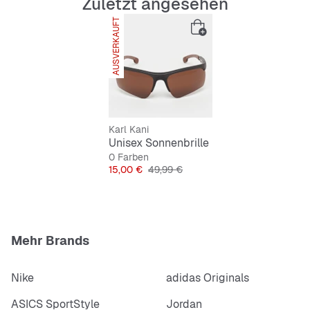
Unisex-Design für jeden Style
Zuletzt angesehen
AUSVERKAUFT
Robustes, langlebiges Material
Effektiver UV-Schutz
Schwarzes Gestell mit braunen Gläsern
Leicht und bequem zu tragen
Karl Kani
Unisex Sonnenbrille
0 Farben
Preis
Originalpreis
15,00 €
49,99 €
Mehr Brands
Nike
adidas Originals
ASICS SportStyle
Jordan