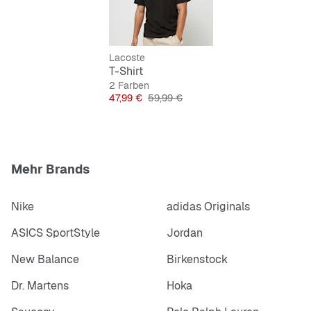
Lacoste
T-Shirt
2 Farben
Preis
Originalpreis
47,99 €
59,99 €
Mehr Brands
Nike
adidas Originals
ASICS SportStyle
Jordan
New Balance
Birkenstock
Dr. Martens
Hoka