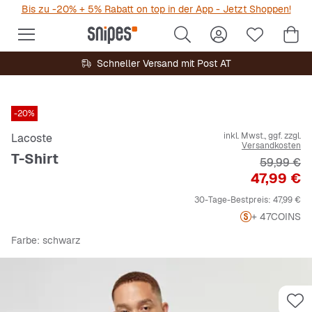
Bis zu -20% + 5% Rabatt on top in der App - Jetzt Shoppen!
Schneller Versand mit Post AT
-20%
inkl. Mwst., ggf. zzgl.
Lacoste
Versandkosten
T-Shirt
Originalpr
59,99 €
Preis
47,99 €
30-Tage-Bestpreis:
47,99 €
+ 47
COINS
Farbe
: schwarz