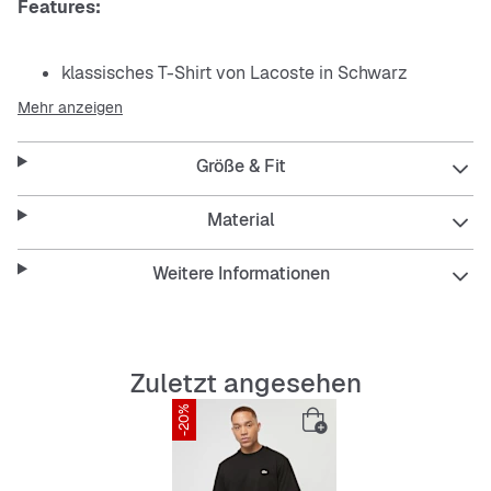
Features:
klassisches T-Shirt von Lacoste in Schwarz
Mehr anzeigen
charakteristischer Krokodil-Aufnäher auf
Brusthöhe
Größe & Fit
reguläre Passform
Material
unifarbenes Design mit rundem Ausschnitt
Weitere Informationen
Material: 100% Baumwolle
Zuletzt angesehen
Größenhinweis
: Malcolm ist 1,81 m groß, schlank gebaut und trägt
-20%
die Größe Large.