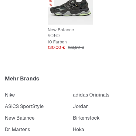
Low-Cut Design für Bewegungsfreiheit
Schnürsenkelverschluss für optimalen Halt
New Balance
9060
10 Farben
Preis
Originalpreis
130,00 €
189,99 €
Mehr Brands
Nike
adidas Originals
ASICS SportStyle
Jordan
New Balance
Birkenstock
Dr. Martens
Hoka