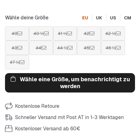
Wähle deine Größe
EU
UK
US
CM
40
40 ½
41 ½
42
42 ½
43
44
44 ½
45
46 ½
47 ½
Wähle eine Größe, um benachrichtigt zu
werden
Kostenlose Retoure
Schneller Versand mit Post AT in 1-3 Werktagen
Kostenloser Versand ab 60€