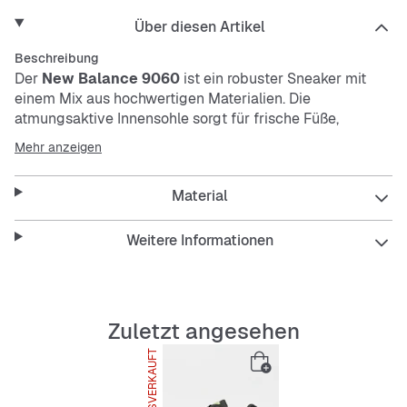
Über diesen Artikel
Beschreibung
Der
New Balance 9060
ist ein robuster Sneaker mit
einem Mix aus hochwertigen Materialien. Die
atmungsaktive Innensohle sorgt für frische Füße,
während die abriebfeste Außensohle für lange
Mehr anzeigen
Haltbarkeit und Komfort beim Tragen sorgt.
Material
Features:
Weitere Informationen
Obermaterial-Mix für Strapazierfähigkeit
Zuletzt angesehen
Atmungsaktive Innensohle
AUSVERKAUFT
Abriebfeste, flexible und stoßdämpfende
Außensohle