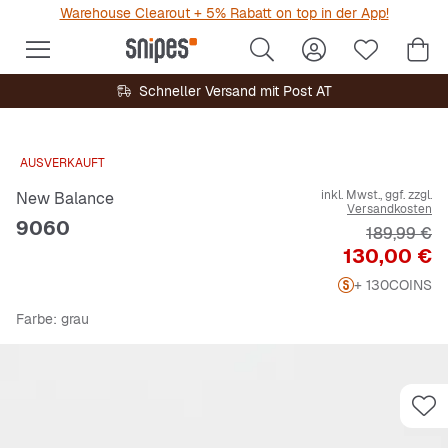
Warehouse Clearout + 5% Rabatt on top in der App!
Schneller Versand mit Post AT
AUSVERKAUFT
inkl. Mwst., ggf. zzgl.
New Balance
Versandkosten
9060
Originalpre
189,99 €
Preis
130,00 €
+ 130
COINS
Farbe
: grau