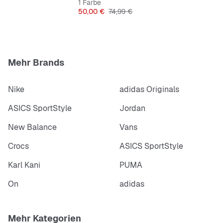
1 Farbe
Preis
Originalpreis
50,00 €
74,99 €
Mehr Brands
Nike
adidas Originals
ASICS SportStyle
Jordan
New Balance
Vans
Crocs
ASICS SportStyle
Karl Kani
PUMA
On
adidas
Mehr Kategorien