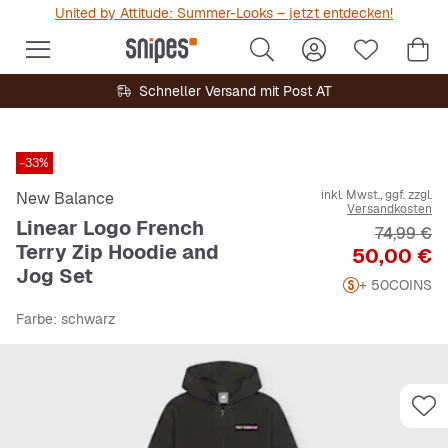
United by Attitude: Summer-Looks – jetzt entdecken!
Schneller Versand mit Post AT
-33%
inkl. Mwst., ggf. zzgl.
New Balance
Versandkosten
Linear Logo French
Originalpr
74,99 €
Terry Zip Hoodie and
Preis
50,00 €
Jog Set
+ 50
COINS
Farbe
: schwarz