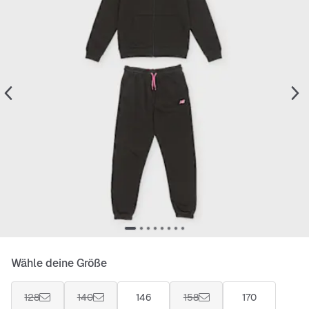
Wähle deine Größe
128
140
146
158
170