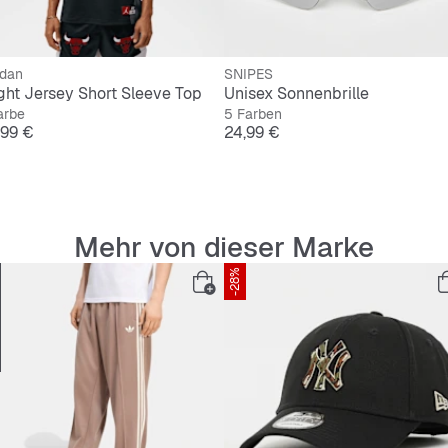
rdan
SNIPES
ight Jersey Short Sleeve Top
Unisex Sonnenbrille
arbe
5 Farben
is
Preis
,99 €
24,99 €
Mehr von dieser Marke
-28%