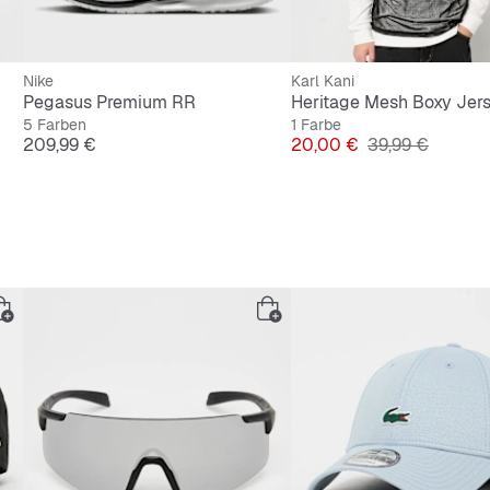
Nike
Karl Kani
Pegasus Premium RR
Heritage Mesh Boxy Jer
5 Farben
1 Farbe
Preis
Preis
Originalpreis
209,99 €
20,00 €
39,99 €