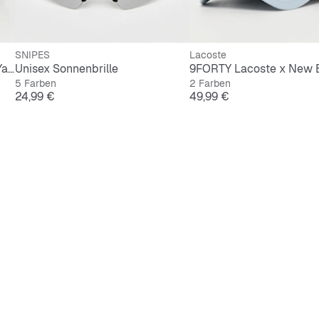
SNIPES
Lacoste
9FORTY Camo Infill New York Yankees
Unisex Sonnenbrille
5 Farben
2 Farben
Preis
Preis
24,99 €
49,99 €