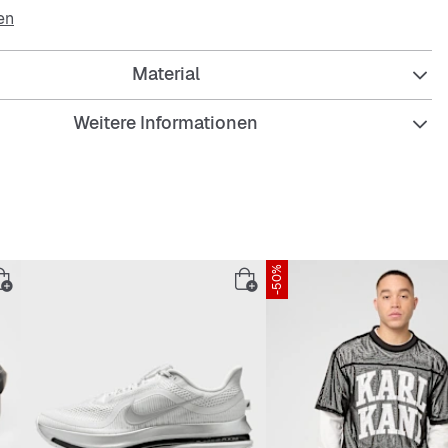
ißes Yankees Stitching.
en
Material
Weitere Informationen
erstellbar über Metallschnalle
nd auf der Innenseite
ner Schirm
-50%
k Yankees Logostitching
 Logostitching
al: 100% Baumwolle