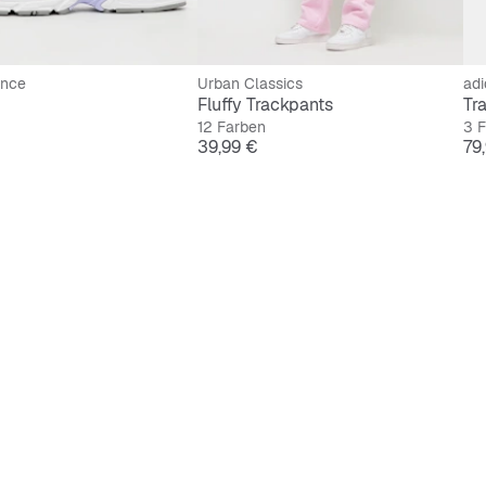
ance
Urban Classics
adi
Fluffy Trackpants
Tr
12 Farben
3 
Preis
Pre
39,99 €
79