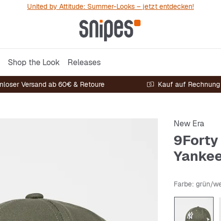
United by Attitude: Summer-Looks – jetzt entdecken!
Shop the Look
Releases
nloser Versand ab 60€ & Retoure
Kauf auf Rechnung
New Era
9Forty
Yankee
Farbe
: grün/w