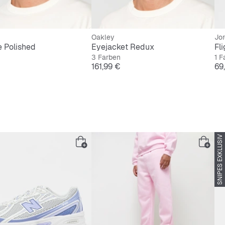
Oakley
Jo
le Polished
Eyejacket Redux
Fl
3 Farben
1 F
Preis
Pre
161,99 €
69
SNIPES EXKLUSIV