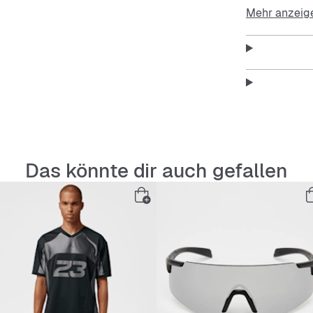
sowie ein we
Mehr anzeig
Features
:
größenv
Sweatba
Das könnte dir auch gefallen
geboge
New Yor
New Era
Materi