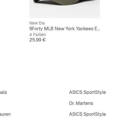
New Era
9Forty MLB New York Yankees Essential
4 Farben
Preis
25,99 €
nals
ASICS SportStyle
Dr. Martens
auren
ASICS SportStyle