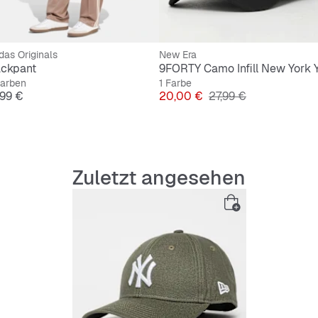
das Originals
New Era
ackpant
Farben
1 Farbe
is
Preis
Originalpreis
,99 €
20,00 €
27,99 €
Zuletzt angesehen