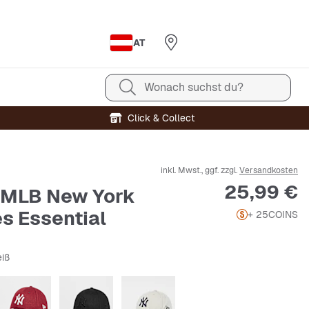
AT
Wonach suchst du?
Click & Collect
inkl. Mwst., ggf. zzgl.
Versandkosten
Preis
25,99 €
 MLB New York
s Essential
+ 25
COINS
eiß