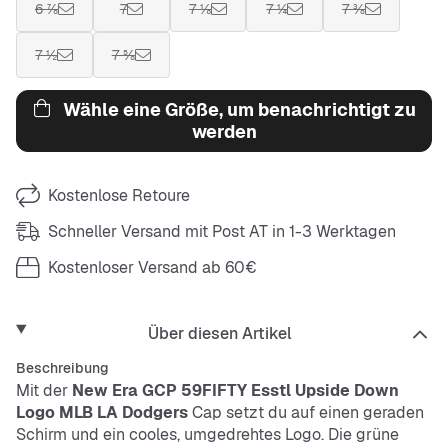
6 ⅞
7
7 ⅛
7 ¼
7 ⅜
7 ½
7 ⅝
Wähle eine Größe, um benachrichtigt zu
werden
Kostenlose Retoure
Schneller Versand mit Post AT in 1-3 Werktagen
Kostenloser Versand ab 60€
Über diesen Artikel
Beschreibung
Mit der
New Era
GCP 59FIFTY Esstl Upside Down
Logo MLB LA Dodgers
Cap setzt du auf einen geraden
Schirm und ein cooles, umgedrehtes Logo. Die grüne