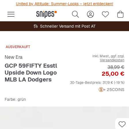
United by Attitude: Summer-Looks – jetzt entdecken!
Schneller Versand mit Post AT
AUSVERKAUFT
inkl. Mwst., ggf. zzgl.
New Era
Versandkosten
GCP 59FIFTY Esstl
Originalpr
38,99 €
Upside Down Logo
Preis
25,00 €
MLB LA Dodgers
30-Tage-Bestpreis:
31,19 €
(-19 %)
+ 25
COINS
Farbe
: grün