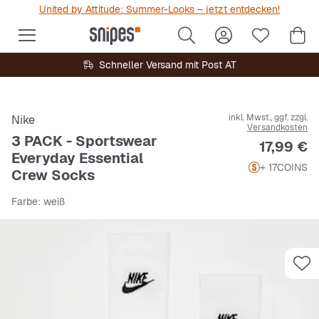
United by Attitude: Summer-Looks – jetzt entdecken!
Schneller Versand mit Post AT
inkl. Mwst., ggf. zzgl.
Nike
Versandkosten
3 PACK - Sportswear
Preis
17,99 €
Everyday Essential
+ 17
COINS
Crew Socks
Farbe
: weiß