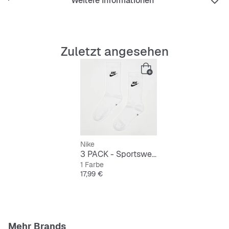
Weitere Informationen
Strapazierfähigkeit.
Strategisch eingearbeitetes Mesh-Gewebe sorgt
zusätzlich für Atmungsaktivität.
Zuletzt angesehen
Nike
3 PACK - Sportswear Everyday Essential Crew Socks
1 Farbe
Preis
17,99 €
Mehr Brands