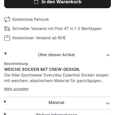
In den Warenkorb
Kostenlose Retoure
Schneller Versand mit Post AT in 1-3 Werktagen
Kostenloser Versand ab 60€
Über diesen Artikel
Beschreibung
WEICHE SOCKEN MIT CREW-DESIGN.
Die Nike Sportswear Everyday Essential Socken sorgen
mit weichem, elastischem Material für ganztägigen
Tragekomfort. Dieses Produkt besteht aus mindestens
Mehr anzeigen
75% recyceltem Polyester.
Material
Dri-FIT-Technologie sorgt für trockene Füße und
Tragekomfort.
Verstärkte Bereiche an Ferse und Zehen sorgen für