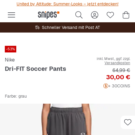
United by Attitude: Summer-Looks – jetzt entdecken!
Schneller Versand mit Post AT
-53%
inkl. Mwst., ggf. zzgl.
Nike
Versandkosten
Dri-FIT Soccer Pants
Originalpr
64,99 €
Preis
30,00 €
+ 30
COINS
Farbe
: grau