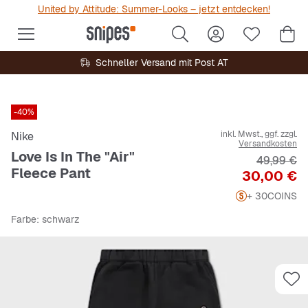
United by Attitude: Summer-Looks – jetzt entdecken!
Schneller Versand mit Post AT
-40%
inkl. Mwst., ggf. zzgl.
Nike
Versandkosten
Love Is In The "Air"
Originalpr
49,99 €
Fleece Pant
Preis
30,00 €
+ 30
COINS
Farbe
: schwarz