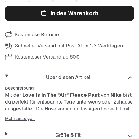
In den Warenkorb
Kostenlose Retoure
Schneller Versand mit Post AT in 1-3 Werktagen
Kostenloser Versand ab 60€
Über diesen Artikel
Beschreibung
Mit der
Love Is In The "Air" Fleece Pant
von
Nike
bist
du perfekt für entspannte Tage unterwegs oder zuhause
ausgestattet. Die Hose kommt im lässigen Loose Fit mit
langem Bein und ist super bequem. Das
Mehr anzeigen
strapazierfähige Material macht sie robust, pflegeleicht
und bereit für deinen Alltag.
Größe & Fit