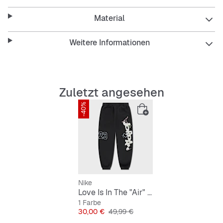
Features:
Material
Weitere Informationen
Locker geschnitten für viel Bewegungsfreiheit
Langes Bein mit elastischem Bund und Bündchen
Zuletzt angesehen
Robustes, pflegeleichtes Fleece-Material
-40%
Markante Prints mit Jordan-Design
Schwarze Farbe für vielseitige Kombis
Nike
Love Is In The "Air" Fleece Pant
1 Farbe
Preis
Originalpreis
30,00 €
49,99 €