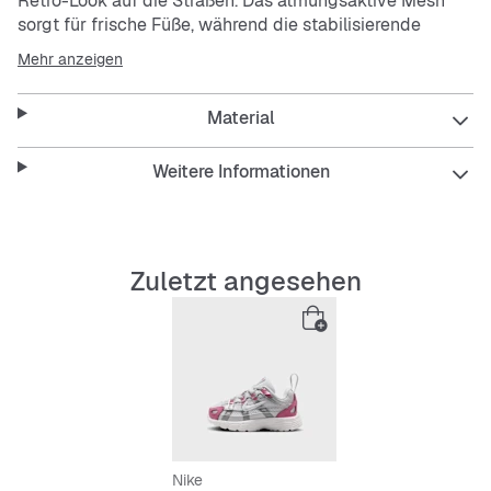
Retro-Look auf die Straßen. Das atmungsaktive Mesh
sorgt für frische Füße, während die stabilisierende
Konstruktion für sicheren Halt sorgt. Die strapazierfähige
Mehr anzeigen
Sohle macht den Schuh zum perfekten Begleiter für
kleine Abenteurer.
Material
Features:
Weitere Informationen
Atmungsaktives Mesh-Material
Zuletzt angesehen
Stabilisierende Passform
Strapazierfähige Sohle
Pflegeleichtes Design
Schnürsenkel für optimalen Sitz
Nike