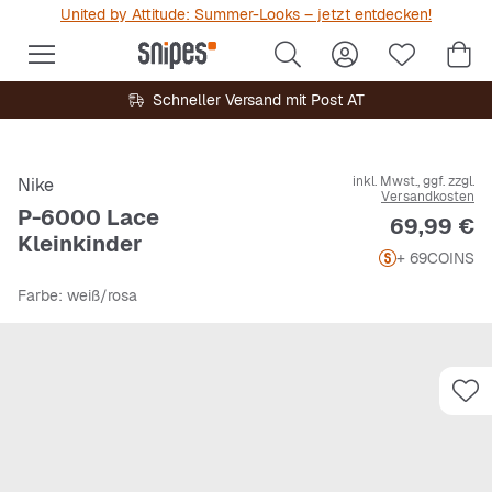
United by Attitude: Summer-Looks – jetzt entdecken!
Schneller Versand mit Post AT
inkl. Mwst., ggf. zzgl.
Nike
Versandkosten
P-6000 Lace
Preis
69,99 €
Kleinkinder
+ 69
COINS
Farbe
: weiß/rosa