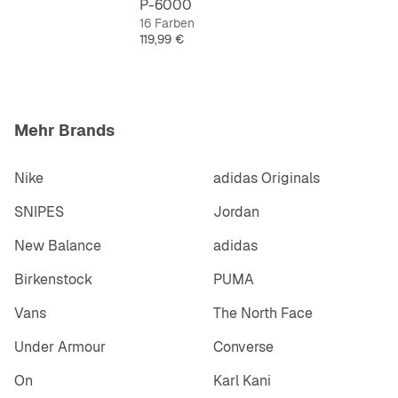
P-6000
16 Farben
Preis
119,99 €
Mehr Brands
Nike
adidas Originals
SNIPES
Jordan
New Balance
adidas
Birkenstock
PUMA
Vans
The North Face
Under Armour
Converse
On
Karl Kani