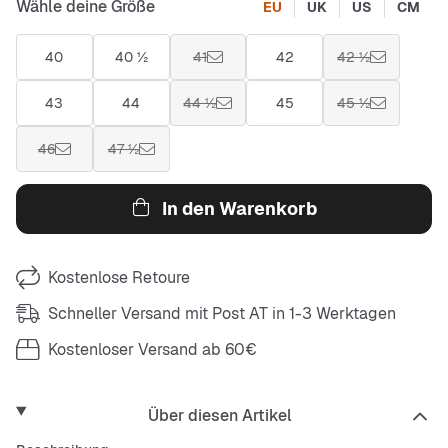
Wähle deine Größe
EU
UK
US
CM
40
40 ½
41
42
42 ½
43
44
44 ½
45
45 ½
46
47 ½
In den Warenkorb
Kostenlose Retoure
Schneller Versand mit Post AT in 1-3 Werktagen
Kostenloser Versand ab 60€
Über diesen Artikel