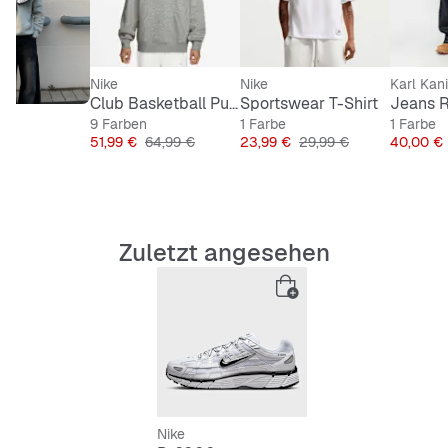
Nike
Nike
Karl Kani
Club Basketball Pullover Hoodie
Sportswear T-Shirt
9 Farben
1 Farbe
1 Farbe
Preis
Originalpreis
Preis
Originalpreis
Preis
51,99 €
64,99 €
23,99 €
29,99 €
40,00 €
Zuletzt angesehen
Nike