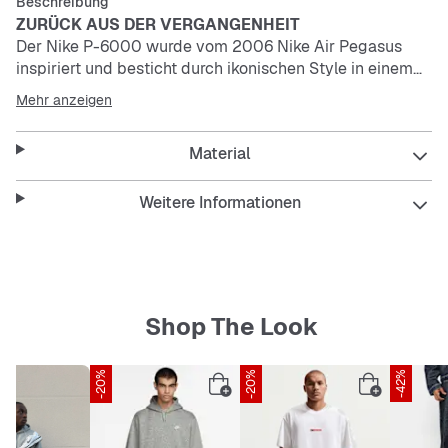
Beschreibung
ZURÜCK AUS DER VERGANGENHEIT
Der Nike P-6000 wurde vom 2006 Nike Air Pegasus
inspiriert und besticht durch ikonischen Style in einem
atmungsaktiven, bequemen Design, das an die frühen
Mehr anzeigen
2000er Jahre erinnert.
Material
Substanz trifft auf Style
Atmungsaktives Mesh mit Überzügen aus echtem Leder
und Kunstleder verleiht dir den Lauflook der 2000er
Weitere Informationen
Jahre.
Für Tragekomfort entwickelt
Die Mittelsohle aus Schaumstoff gewährleistet
leichtgewichtige Dämpfung für ein bequemes
Tragegefühl.
Shop The Look
Rutschfester Grip
Die Vollgummi-Außensohle gewährleistet
strapazierfähige Traktion.
-20%
-20%
-42%