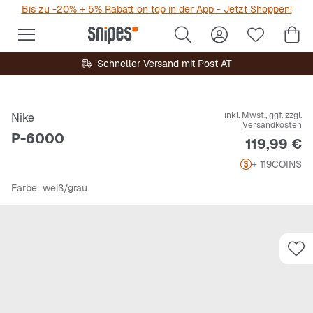
Bis zu -20% + 5% Rabatt on top in der App - Jetzt Shoppen!
Schneller Versand mit Post AT
inkl. Mwst., ggf. zzgl.
Nike
Versandkosten
P-6000
Preis
119,99 €
+ 119
COINS
Farbe
: weiß/grau