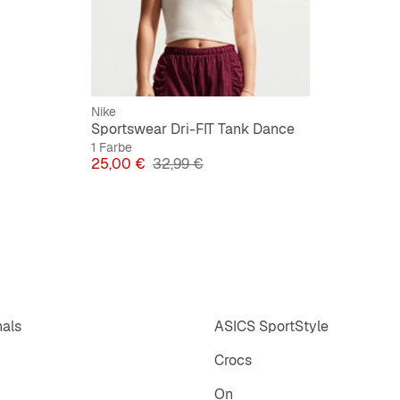
Nike
Sportswear Dri-FIT Tank Dance
1 Farbe
Preis
Originalpreis
25,00 €
32,99 €
nals
ASICS SportStyle
Crocs
On