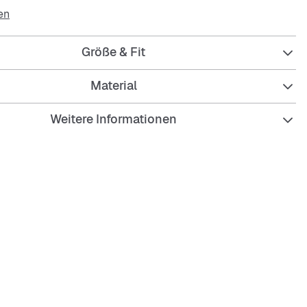
hen diesem Nike Sportswear Tanktop einen weicheren
en
s dehnbare Tanktop mit Dri-FIT-Technologie leitet Schweiß
für trockenen Tragekomfort. Es ist ein unverzichtbares
Größe & Fit
nauso hart arbeitet wie du.
-Technologie leitet Schweiß von der Haut ab, wodurch er
Material
rdunstet und du angenehm trocken bleibst.
Weitere Informationen