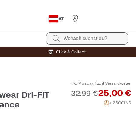
AT
Wonach suchst du?
Click & Collect
inkl. Mwst., ggf. zzgl.
Versandkosten
Preis
25,00 €
Originalpreis
32,99 €
wear Dri-FIT
Dance
+ 25
COINS