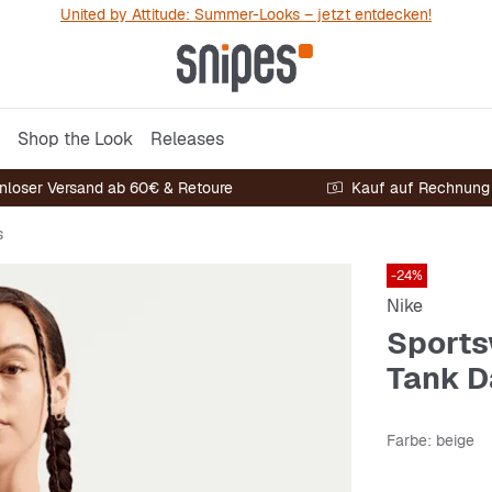
United by Attitude: Summer-Looks – jetzt entdecken!
Shop the Look
Releases
nloser Versand ab 60€ & Retoure
Kauf auf Rechnung
s
-24%
Nike
Sports
Tank 
Farbe
: beige