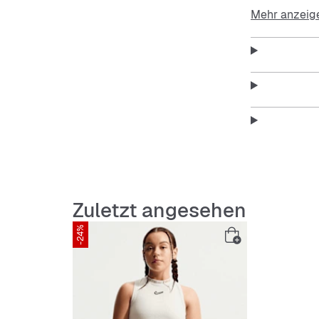
Mitte verlei
Mehr anzeig
Touch. Diese
ab und sorgt 
Basic, das ge
Nike Dri-FIT
schneller ve
Zuletzt angesehen
-24%