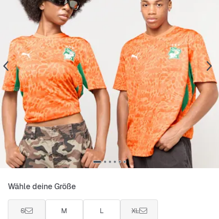
Wähle deine Größe
S
M
L
XL