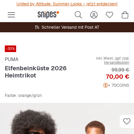
United by Attitude: Summer-Looks – jetzt entdecken!
Schneller Versand mit Post AT
-30%
inkl. Mwst., ggf. zzgl.
PUMA
Versandkosten
Elfenbeinküste 2026
Originalpr
99,99 €
Heimtrikot
Preis
70,00 €
+ 70
COINS
Farbe
: orange/grün