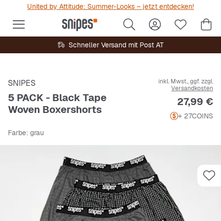
United by Attitude: Summer-Looks – jetzt entdecken!
Schneller Versand mit Post AT
inkl. Mwst., ggf. zzgl.
SNIPES
Versandkosten
5 PACK - Black Tape
Preis
27,99 €
Woven Boxershorts
+ 27
COINS
Farbe
: grau