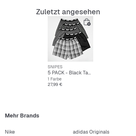
Zuletzt angesehen
SNIPES
5 PACK - Black Tape Woven Boxershorts
1 Farbe
Preis
27,99 €
Mehr Brands
Nike
adidas Originals