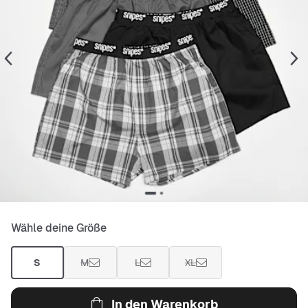
Wähle deine Größe
S
M
L
XL
In den Warenkorb