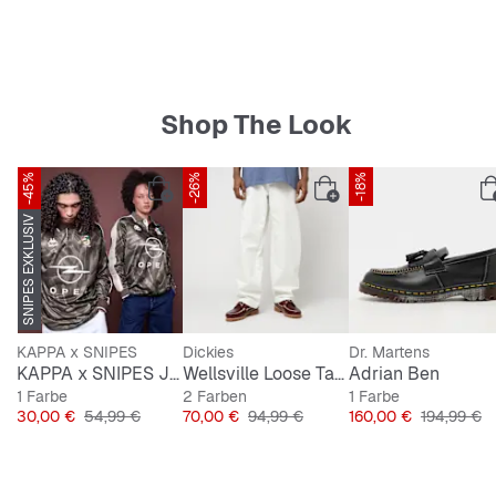
Bequeme Passform für den ganzen Tag.
Stylisches Design, das zu jedem Outfit passt.
Shop The Look
Hochwertige Materialien für langanhaltenden
Tragekomfort.
-45%
-26%
-18%
5er-Pack für den ultimativen Style-Vielfalt.
SNIPES EXKLUSIV
KAPPA x SNIPES
Dickies
Dr. Martens
KAPPA x SNIPES Jersey AOP
Wellsville Loose Tapered Twill Pants
Adrian Ben
1 Farbe
2 Farben
1 Farbe
Preis
Originalpreis
Preis
Originalpreis
Preis
Originalpre
30,00 €
54,99 €
70,00 €
94,99 €
160,00 €
194,99 €