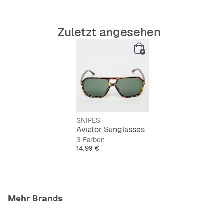
Zuletzt angesehen
UV-Schutz für deine Augen
Strapazierfähiges Gestell
Grüne Gläser für klare Sicht
Kultiger Aviator-Schnitt
SNIPES
Cooler Schildpatt-Look
Aviator Sunglasses
3 Farben
Preis
14,99 €
Mehr Brands