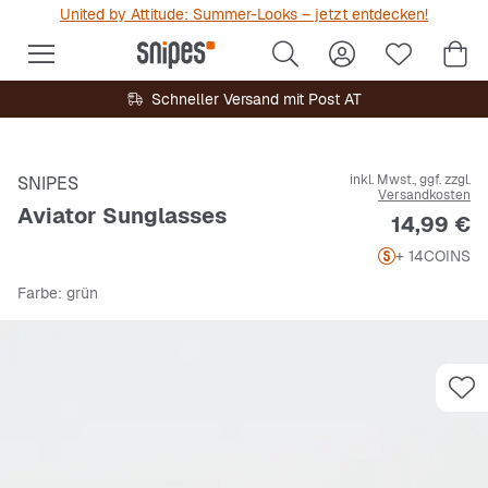
United by Attitude: Summer-Looks – jetzt entdecken!
Schneller Versand mit Post AT
inkl. Mwst., ggf. zzgl.
SNIPES
Versandkosten
Aviator Sunglasses
Preis
14,99 €
+ 14
COINS
Farbe
: grün