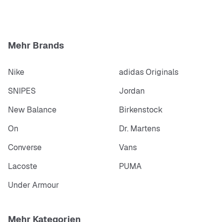
Mehr Brands
Größentabelle:
Hier zur Übersicht (PDF)
Nike
adidas Originals
SNIPES
Jordan
New Balance
Birkenstock
On
Dr. Martens
Converse
Vans
Lacoste
PUMA
Under Armour
Mehr Kategorien