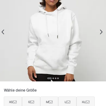
Wähle deine Größe
XS
S
M
L
XL