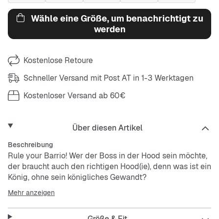
Wähle eine Größe, um benachrichtigt zu
werden
Kostenlose Retoure
Schneller Versand mit Post AT in 1-3 Werktagen
Kostenloser Versand ab 60€
Über diesen Artikel
Beschreibung
Rule your Barrio! Wer der Boss in der Hood sein möchte,
der braucht auch den richtigen Hood(ie), denn was ist ein
König, ohne sein königliches Gewandt?
Mehr anzeigen
Dieser Hoodie von SNIPES ist mehr als nur royal. Mit
dem lässigen Fit erreichst du das Maximum an Coziness.
Die chillige Farbgebung ist genauso außergewöhnlich
Größe & Fit