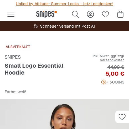
United by Attitude: Summer-Looks – jetzt entdecken!
Schneller Versand mit Post AT
AUSVERKAUFT
inkl. Mwst., ggf. zzgl.
SNIPES
Versandkosten
Small Logo Essential
Originalpr
44,99 €
Hoodie
Preis
5,00 €
+ 5
COINS
Farbe
: weiß