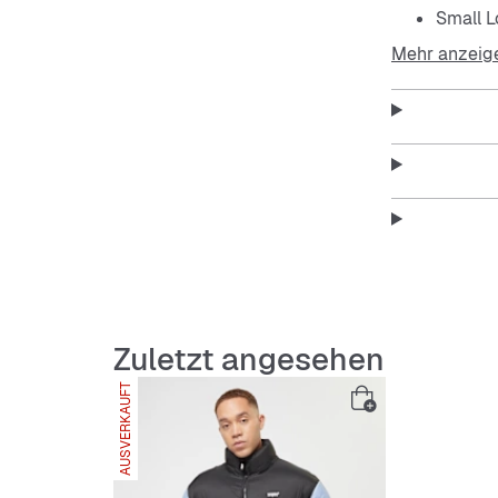
Small L
Mehr anzeig
oversiz
Logo au
hoher 
zwei Ta
Design 
praktis
Zuletzt angesehen
Passformhi
AUSVERKAUFT