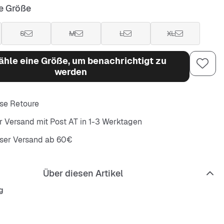
e Größe
S
M
L
XL
hle eine Größe, um benachrichtigt zu
werden
se Retoure
r Versand mit Post AT in 1-3 Werktagen
oser Versand ab 60€
Über diesen Artikel
g