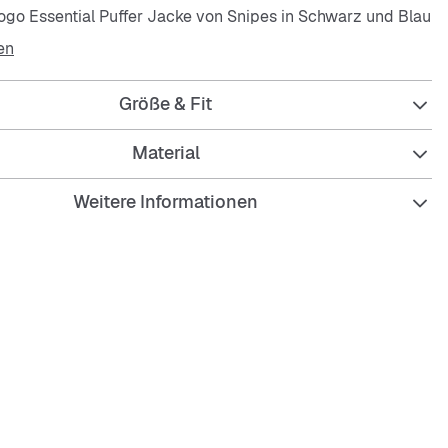
ogo Essential Puffer Jacke von Snipes in Schwarz und Blau
en
ed Fit mit weiten Ärmeln
Größe & Fit
f der Brust und am Zipper
Kragen
Material
schen an den Seiten und innen
Weitere Informationen
mit Colorblock
cher Reißverschluss
nweis: