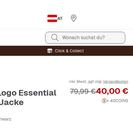
AT
Wonach suchst du?
Click & Collect
inkl. Mwst., ggf. zzgl.
Versandkosten
Preis
40,00 €
Originalpreis
79,99 €
Logo Essential
 Jacke
+ 40
COINS
chwarz