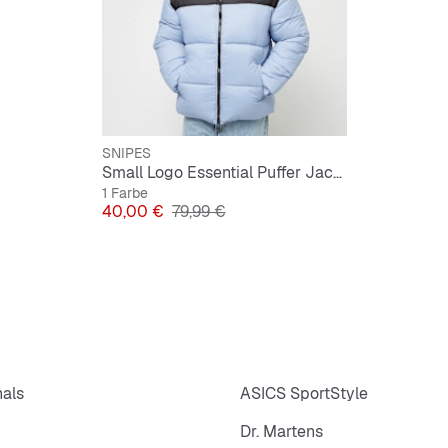
Größentabel
Hier zur Über
SNIPES
Small Logo Essential Puffer Jacke
1 Farbe
Preis
Originalpreis
40,00 €
79,99 €
nals
ASICS SportStyle
Dr. Martens