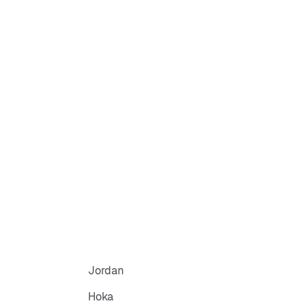
le:
sicht (PDF)
Jordan
Hoka