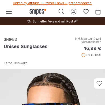
United by Attitude: Summer-Looks – jetzt entdecken!
Schneller Versand mit Post AT
inkl. Mwst., ggf. zzgl.
SNIPES
Versandkosten
Unisex Sunglasses
Preis
16,99 €
+ 16
COINS
Farbe
: schwarz