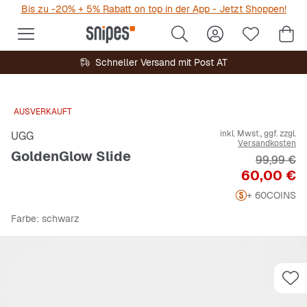
Bis zu -20% + 5% Rabatt on top in der App - Jetzt Shoppen!
Schneller Versand mit Post AT
AUSVERKAUFT
inkl. Mwst., ggf. zzgl.
UGG
Versandkosten
GoldenGlow Slide
Originalpr
99,99 €
Preis
60,00 €
+ 60
COINS
Farbe
: schwarz