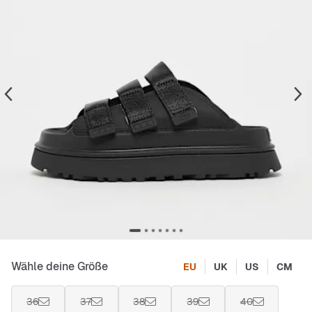
Wähle deine Größe
EU
UK
US
CM
36
37
38
39
40