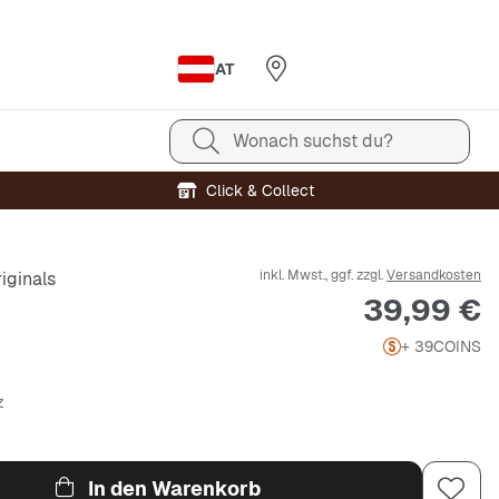
AT
Wonach suchst du?
Click & Collect
inkl. Mwst., ggf. zzgl.
Versandkosten
iginals
Preis
39,99 €
+ 39
COINS
z
In den Warenkorb