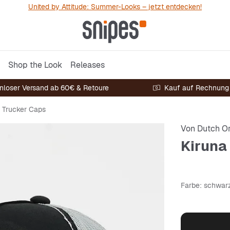
United by Attitude: Summer-Looks – jetzt entdecken!
Shop the Look
Releases
nloser Versand ab 60€ & Retoure
Kauf auf Rechnung
Trucker Caps
Von Dutch Or
Kiruna
Farbe
: schwar