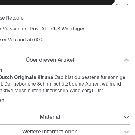
se Retoure
r Versand mit Post AT in 1-3 Werktagen
oser Versand ab 60€
Über diesen Artikel
g
Dutch Originals Kiruna
Cap bist du bestens für sonnige
t. Der gebogene Schirm schützt deine Augen, während
ktive Mesh hinten für frischen Wind sorgt. Der
Strap garantiert perfekten Sitz. Dazu ist die Cap
en
ig und pflegeleicht – ideal für jeden Tag.
Material
Weitere Informationen