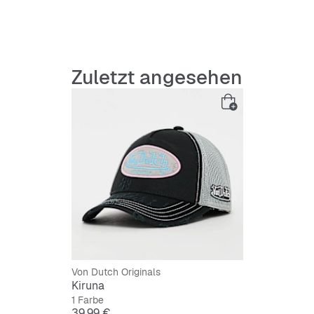
Geboge
Atmungs
Zuletzt angesehen
Verstell
Schweiß
Strapaz
Von Dutch Originals
Kiruna
1 Farbe
Preis
39,99 €