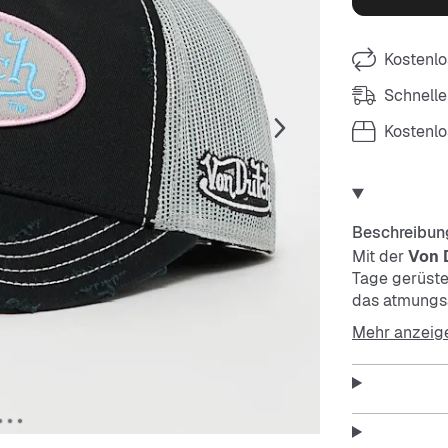
Kostenlo
Schnelle
Kostenl
Beschreibun
Mit der
Von 
Tage gerüste
das atmungsa
verstellbare 
Mehr anzeig
strapazierfäh
Features: